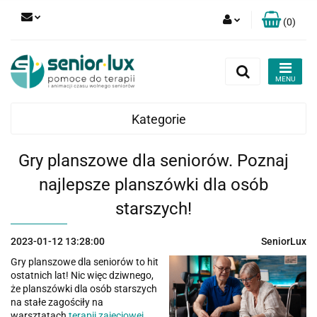
(
0
)
Zaloguj się
Zarejestruj się
Dodaj zgłoszenie
Kategorie
Zgody cookies
Gry planszowe dla seniorów. Poznaj
najlepsze planszówki dla osób
starszych!
2023-01-12 13:28:00
SeniorLux
Gry planszowe dla seniorów to hit
ostatnich lat! Nic więc dziwnego,
że planszówki dla osób starszych
na stałe zagościły na
warsztatach
terapii zajęciowej
.