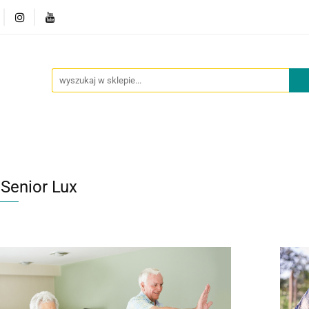
owości
Outlet
Oferta dla placówek
O nas
Kont
cje
Nowości
Outlet
Oferta dla placówek
O nas
 Senior Lux