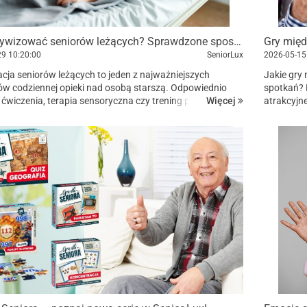
Jak aktywizować seniorów leżących? Sprawdzone sposoby i pomoce terapeutyczne
29
10:20:00
SeniorLux
2026-05-15
cja seniorów leżących to jeden z najważniejszych
Jakie gry
w codziennej opieki nad osobą starszą. Odpowiednio
spotkań? 
Więcej
ćwiczenia, terapia sensoryczna czy trening pamięci
atrakcyjne
 poprawić nastrój seniora, pobudzają funkcje poznaw...
międzypoko