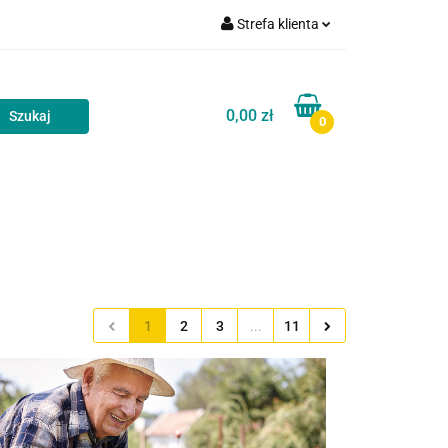
Strefa klienta
akt
Blog
Zaloguj się
Zarejestruj się
0,00 zł
0
Dodaj zgłoszenie
Zgody cookies
Kontakt
Blog
1
2
3
...
11