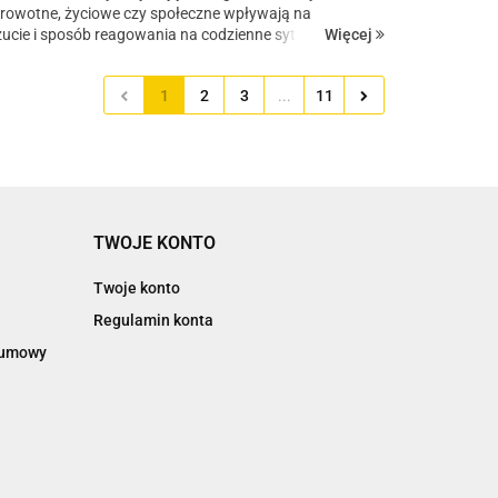
rowotne, życiowe czy społeczne wpływają na
Więcej
cie i sposób reagowania na codzienne sytuacje.
ie wsparcie emocjonalne, rozmowa oraz dobrze
omoce...
1
2
3
...
11
TWOJE KONTO
Twoje konto
Regulamin konta
d umowy