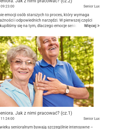
eniora. Jak z nimi pracować? (cz.2)
09:23:00
Senior Lux
ie emocji osób starszych to proces, który wymaga
ażności i odpowiednich narzędzi. W pierwszej części
Więcej
skupiliśmy się na tym, dlaczego emocje seniorów są tak
z jakie podstawowe formy wsparcia mogą pom...
eniora. Jak z nimi pracować? (cz.1)
11:24:00
Senior Lux
wieku senioralnym bywają szczególnie intensywne –