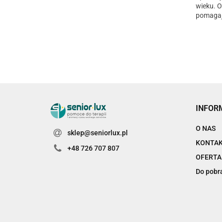
wieku. 
pomagaj
samodzie
prosty i p
INFOR
O NAS
sklep@seniorlux.pl
KONTA
+48 726 707 807
OFERTA
Do pobr