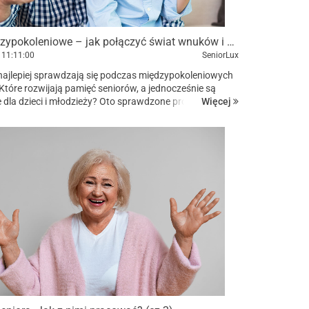
Gry międzypokoleniowe – jak połączyć świat wnuków i dziadków przy jednym stole?
11:11:00
SeniorLux
 najlepiej sprawdzają się podczas międzypokoleniowych
Które rozwijają pamięć seniorów, a jednocześnie są
Więcej
 dla dzieci i młodzieży? Oto sprawdzone propozycje gier
leniowych, które integrują całą rod...