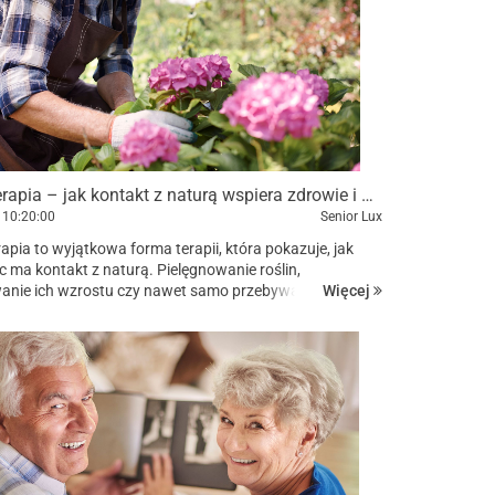
Ogrodoterapia – jak kontakt z naturą wspiera zdrowie i aktywność seniorów?
10:20:00
Senior Lux
apia to wyjątkowa forma terapii, która pokazuje, jak
c ma kontakt z naturą. Pielęgnowanie roślin,
Więcej
nie ich wzrostu czy nawet samo przebywanie wśród
oże pozytywnie wpływać na samopoczucie, pamięć i
...