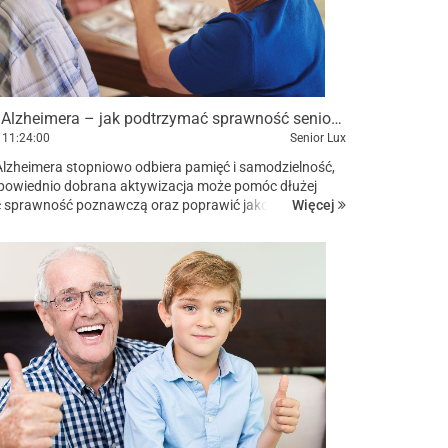
Choroba Alzheimera – jak podtrzymać sprawność seniora? Sprawdzone metody pracy
11:24:00
Senior Lux
lzheimera stopniowo odbiera pamięć i samodzielność,
powiednio dobrana aktywizacja może pomóc dłużej
Więcej
 sprawność poznawczą oraz poprawić jakość
o życia. Jakie formy terapii najlepiej sprawdzają się w
nior...