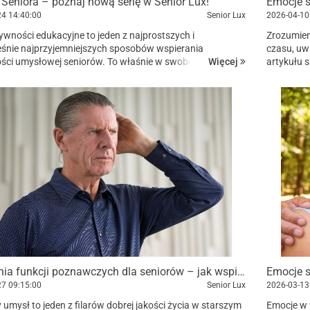
 Seniora – poznaj nową serię w Senior Lux!
Emocje s
24
14:40:00
Senior Lux
2026-04-10
tywności edukacyjne to jeden z najprostszych i
Zrozumien
śnie najprzyjemniejszych sposobów wspierania
czasu, uw
Więcej
ści umysłowej seniorów. To właśnie w swobodnej,
artykułu 
owej formie kryje się ich największa siła – mózg pracuje
ważne ora
Ćwiczenia funkcji poznawczych dla seniorów – jak wspierać pamięć i koncentrację na co dzień?
Emocje s
27
09:15:00
Senior Lux
2026-03-13
umysł to jeden z filarów dobrej jakości życia w starszym
Emocje w 