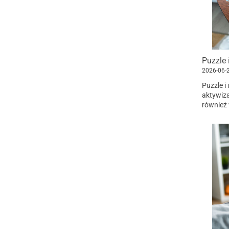
Puzzle 
2026-06-
Puzzle i
aktywiza
również 
ruchową 