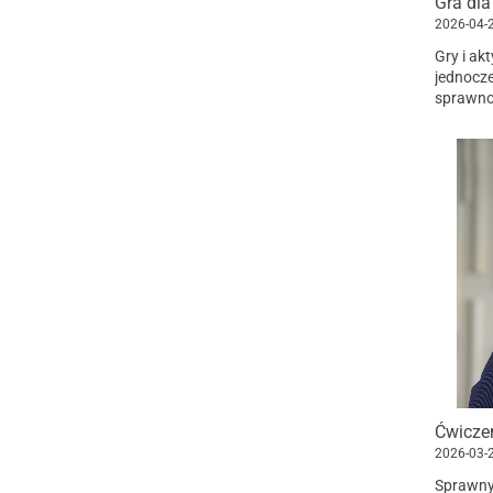
Gra dla
2026-04-
Gry i ak
jednocze
sprawno
bezstres
...
2026-03-
Sprawny 