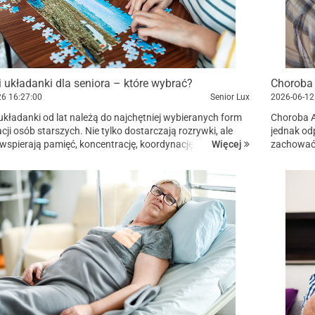
i układanki dla seniora – które wybrać?
26
16:27:00
Senior Lux
2026-06-12
 układanki od lat należą do najchętniej wybieranych form
Choroba A
cji osób starszych. Nie tylko dostarczają rozrywki, ale
jednak od
Więcej
wspierają pamięć, koncentrację, koordynację wzrokowo-
zachować
oraz sprawność manualną. Sprawdź, jakie puz...
codzienneg
pracy z se