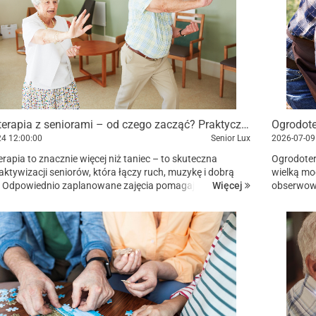
Choreoterapia z seniorami – od czego zacząć? Praktyczny poradnik
24
12:00:00
Senior Lux
2026-07-09
rapia to znacznie więcej niż taniec – to skuteczna
Ogrodoter
ktywizacji seniorów, która łączy ruch, muzykę i dobrą
wielką mo
Więcej
 Odpowiednio zaplanowane zajęcia pomagają poprawić
obserwowa
ć, koordynację i samopoczucie, a przy okazji wzm...
zieleni m
aktywność