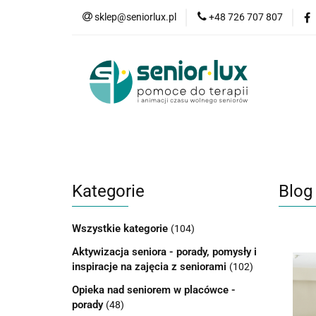
sklep@seniorlux.pl
+48 726 707 807
Promocje
N
Wszystkie kategorie
Promo
Kategorie
Blog
Wszystkie kategorie
(104)
Aktywizacja seniora - porady, pomysły i
inspiracje na zajęcia z seniorami
(102)
Opieka nad seniorem w placówce -
porady
(48)