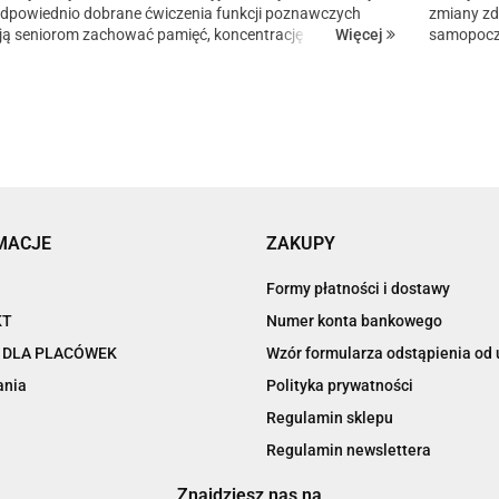
Odpowiednio dobrane ćwiczenia funkcji poznawczych
zmiany zd
Więcej
ą seniorom zachować pamięć, koncentrację i
samopoczu
lność na dłużej. Jak wspierać mózg każdego dnia w
Odpowiedn
r...
dobrane p
MACJE
ZAKUPY
Formy płatności i dostawy
KT
Numer konta bankowego
 DLA PLACÓWEK
Wzór formularza odstąpienia o
ania
Polityka prywatności
Regulamin sklepu
Regulamin newslettera
Znajdziesz nas na