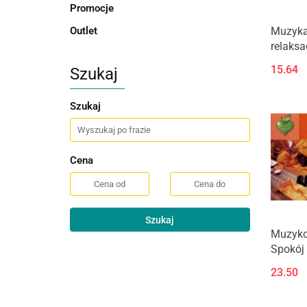
Promocje
Outlet
Muzyk
relaksa
Szumią
15.64
Szukaj
Szukaj
Cena
Szukaj
Muzyko
Spokój
23.50