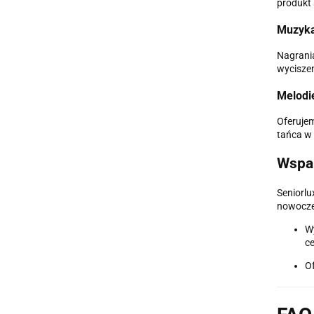
produkt 
Muzyka 
Nagrani
wyciszen
Melodie
Oferujem
tańca w 
Wspar
Seniorlu
nowoczes
W
ce
Of