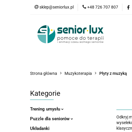
sklep@seniorlux.pl
+48 726 707 807
Promocje
N
Wszystkie kategorie
Promo
Strona główna
Muzykoterapia
Płyty z muzyką
Kategorie
Trening umysłu
Odkryj m
Puzzle dla seniorów
wyselek
Układanki
klasyczn