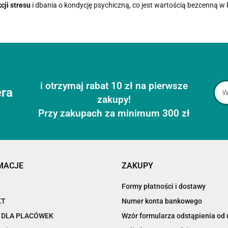
cji stresu
i dbania o kondycję psychiczną, co jest wartością bezcenną w
i otrzymaj rabat 10 zł na pierwsze
era
zakupy!
Przy zakupach za minimum 300 zł
MACJE
ZAKUPY
Formy płatności i dostawy
KT
Numer konta bankowego
 DLA PLACÓWEK
Wzór formularza odstąpienia o