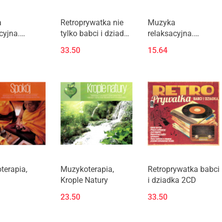
a
Retroprywatka nie
Muzyka
cyjna.
tylko babci i dziadka
relaksacyjna.
ce lasy CD
2CD
Śpiewające ptaki
33.50
15.64
Produkt niedostępny
terapia,
Muzykoterapia,
Retroprywatka babci
Krople Natury
i dziadka 2CD
23.50
33.50