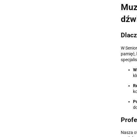
Muz
dźw
Dlacz
W Senior
pamięć, 
specjali
Ws
k
Re
ko
Po
do
Profe
Nasza of