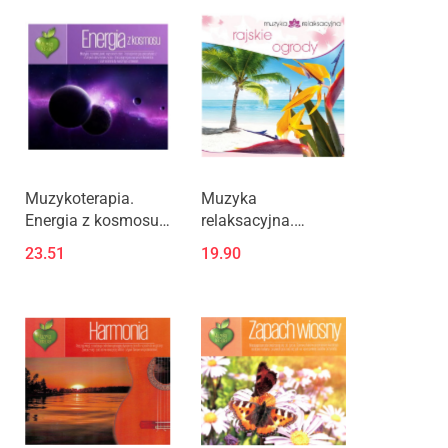
Muzykoterapia.
Muzyka
Energia z kosmosu
relaksacyjna.
CD
Rajskie ogrody CD
23.51
19.90