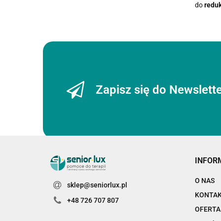
do
reduk
Zapisz się do Newslett
INFOR
O NAS
sklep@seniorlux.pl
KONTA
+48 726 707 807
OFERTA