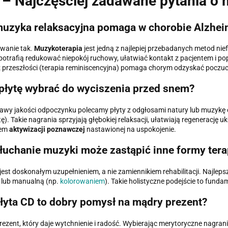
– Najczęściej zadawane pytania o 
uzyka relaksacyjna pomaga w chorobie Alzhei
wanie tak.
Muzykoterapia
jest jedną z najlepiej przebadanych metod n
potrafią redukować niepokój ruchowy, ułatwiać kontakt z pacjentem i pop
 przeszłości (terapia reminiscencyjna) pomaga chorym odzyskać poczuc
płytę wybrać do wyciszenia przed snem?
awy jakości odpoczynku polecamy płyty z odgłosami natury lub muzykę o
ę). Takie nagrania sprzyjają głębokiej relaksacji, ułatwiają regenerację
em
aktywizacji poznawczej
nastawionej na uspokojenie.
łuchanie muzyki może zastąpić inne formy tera
est doskonałym uzupełnieniem, a nie zamiennikiem rehabilitacji. Najlepsz
lub manualną (np.
kolorowaniem
). Takie holistyczne podejście to funda
łyta CD to dobry pomysł na mądry prezent?
prezent, który daje wytchnienie i radość. Wybierając merytoryczne nagrania 