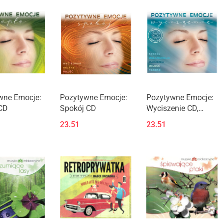
wne Emocje:
Pozytywne Emocje:
Pozytywne Emocje:
 CD
Spokój CD
Wyciszenie CD,
muzyka
23.51
23.51
relaksacyjna