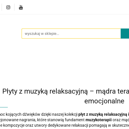
owości
Outlet
Oferta dla placówek
O nas
Kont
cje
Nowości
Outlet
Oferta dla placówek
O nas
Płyty z muzyką relaksacyjną – mądra ter
emocjonalne
oc kojących dźwięków dzięki naszej kolekcji
płyt z muzyką relaksacyjną 
cjonowane nagrania, które stanowią fundament
muzykoterapii
oraz mąd
e kompozycje oraz utwory dedykowane relaksacji pomagają w skuteczne