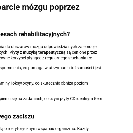
parcie mózgu poprzez
esach rehabilitacyjnych?
ania do obszarów mózgu odpowiedzialnych za emocje i
zych.
Płyty z muzyką terapeutyczną
są cenione przez
ówne korzyści płynące z regularnego słuchania to:
spomnienia, co pomaga w utrzymaniu tożsamości i jest
miny i oksytocyny, co skutecznie obniża poziom
eniu się na zadaniach, co czyni płyty CD idealnym tłem
wego zaciszu
yślą o merytorycznym wsparciu organizmu. Każdy