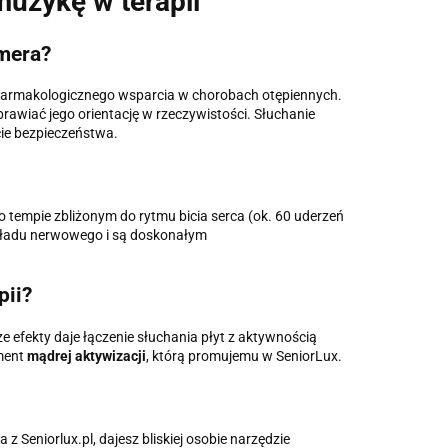
muzykę w terapii
mera?
iefarmakologicznego wsparcia w chorobach otępiennych.
rawiać jego orientację w rzeczywistości. Słuchanie
ie bezpieczeństwa.
 tempie zbliżonym do rytmu bicia serca (ok. 60 uderzeń
 układu nerwowego i są doskonałym
pii?
e efekty daje łączenie słuchania płyt z aktywnością
ment
mądrej aktywizacji
, którą promujemu w SeniorLux.
z Seniorlux.pl, dajesz bliskiej osobie narzędzie