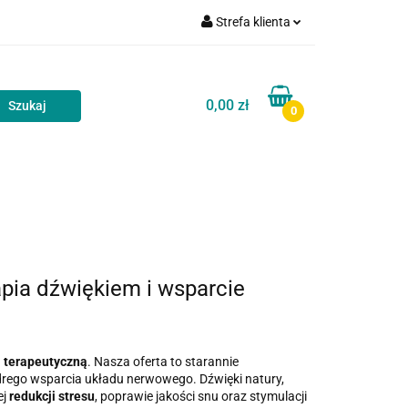
Strefa klienta
akt
Blog
Zaloguj się
Zarejestruj się
0,00 zł
0
Dodaj zgłoszenie
Zgody cookies
Kontakt
Blog
apia dźwiękiem i wsparcie
i terapeutyczną
. Nasza oferta to starannie
rego wsparcia układu nerwowego. Dźwięki natury,
j
redukcji stresu
, poprawie jakości snu oraz stymulacji