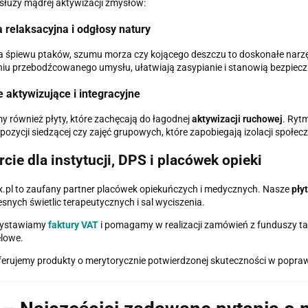
służy mądrej aktywizacji zmysłów:
relaksacyjna i odgłosy natury
a śpiewu ptaków, szumu morza czy kojącego deszczu to doskonałe narz
iu przebodźcowanego umysłu, ułatwiają zasypianie i stanowią bezpieczne
 aktywizujące i integracyjne
y również płyty, które zachęcają do łagodnej
aktywizacji ruchowej
. Ryt
pozycji siedzącej czy zajęć grupowych, które zapobiegają izolacji społecz
cie dla instytucji, DPS i placówek opieki
x.pl to zaufany partner placówek opiekuńczych i medycznych. Nasze
pły
nych świetlic terapeutycznych i sal wyciszenia.
ystawiamy
faktury VAT
i pomagamy w realizacji zamówień z funduszy ta
lowe.
erujemy produkty o merytorycznie potwierdzonej skuteczności w poprawi