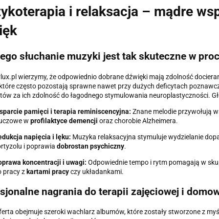
ykoterapia i relaksacja – mądre ws
ięk
ego słuchanie muzyki jest tak skuteczne w proc
lux.pl wierzymy, że odpowiednio dobrane dźwięki mają zdolność docier
które często pozostają sprawne nawet przy dużych deficytach poznawc
stów za ich zdolność do łagodnego stymulowania neuroplastyczności. Gł
parcie pamięci i terapia reminiscencyjna:
Znane melodie przywołują w
luczowe w
profilaktyce demencji
oraz chorobie Alzheimera.
dukcja napięcia i lęku:
Muzyka relaksacyjna stymuluje wydzielanie dopa
rtyzolu i poprawia
dobrostan psychiczny
.
prawa koncentracji i uwagi:
Odpowiednie tempo i rytm pomagają w skupi
 pracy z
kartami pracy
czy układankami.
sjonalne nagrania do terapii zajęciowej i domo
erta obejmuje szeroki wachlarz albumów, które zostały stworzone z m