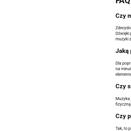
FAQ 
Czy m
Zdecydo
Dźwięki 
muzyki z
Jaką 
Dla popr
na minut
element
Czy s
Muzyka j
fizyczną
Czy p
Tak, to 