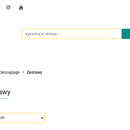
owości
Outlet
Oferta dla placówek
O nas
Kont
cje
Nowości
Outlet
Oferta dla placówek
O nas
Decoupage
Zestawy
awy