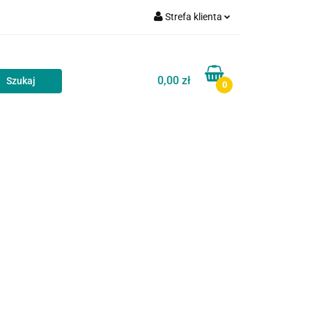
Strefa klienta
akt
Blog
Zaloguj się
Zarejestruj się
0,00 zł
0
Dodaj zgłoszenie
Zgody cookies
Kontakt
Blog