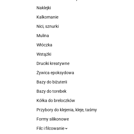
Naklejki
Kalkomanie
Nici, sznurki
Mulina
Włóczka
Wstążki
Druciki kreatywne
Żywica epoksydowa
Bazy do biżuterii
Bazy do torebek
Kółka do breloczków
Przybory do klejenia, kleje, taśmy
Formy silikonowe
Filc i filcowanie