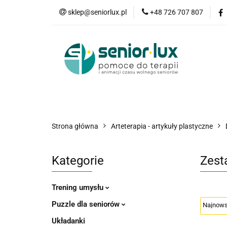
sklep@seniorlux.pl
+48 726 707 807
Promocje
N
Wszystkie kategorie
Promo
Strona główna
Arteterapia - artykuły plastyczne
Kategorie
Zest
Trening umysłu
Puzzle dla seniorów
Układanki