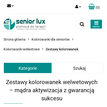
(
0
)
Zaloguj się
Zarejestruj się
Dodaj zgłoszenie
Strona główna
Kolorowanki dla seniorów
Zgody cookies
Kolorowanki welwetowe
Zestawy kolorowanek
Kategorie
Szukaj
Zestawy kolorowanek welwetowych
– mądra aktywizacja z gwarancją
sukcesu