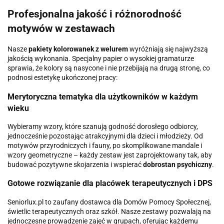
Profesjonalna jakość i różnorodność
motywów w zestawach
Nasze
pakiety kolorowanek z welurem
wyróżniają się najwyższą
jakością wykonania. Specjalny papier o wysokiej gramaturze
sprawia, że kolory są nasycone i nie przebijają na drugą stronę, co
podnosi estetykę ukończonej pracy:
Merytoryczna tematyka dla użytkowników w każdym
wieku
Wybieramy wzory, które szanują godność dorosłego odbiorcy,
jednocześnie pozostając atrakcyjnymi dla dzieci i młodzieży. Od
motywów przyrodniczych i fauny, po skomplikowane mandale i
wzory geometryczne – każdy zestaw jest zaprojektowany tak, aby
budować pozytywne skojarzenia i wspierać
dobrostan psychiczny
.
Gotowe rozwiązanie dla placówek terapeutycznych i DPS
Seniorlux.pl to zaufany dostawca dla Domów Pomocy Społecznej,
świetlic terapeutycznych oraz szkół. Nasze zestawy pozwalają na
jednoczesne prowadzenie zajęć w grupach, oferując każdemu