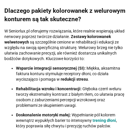
Dlaczego pakiety kolorowanek z welurowym
konturem są tak skuteczne?
W Seniorlux.pl oferujemy rozwiązania, które realnie wspierają układ
nerwowy poprzez twórcze działanie.
Zestawy kolorowanek
welwetowych
są szczególnie cenione w rehabilitacji i edukacji ze
względu na swoją specyficzną strukturę. Welurowy brzeg nie tylko
ułatwia zachowanie precyzji, ale również dostarcza unikalnych
bodźców dotykowych. Kluczowe korzyści to:
Wsparcie integracji sensorycznej (SI):
Miękka, aksamitna
faktura konturu stymuluje receptory dłoni, co działa
wyciszająco i pomaga w
redukcji stresu
.
Rehabilitacja wzroku i koncentracji:
Głęboka czerń weluru
tworzy ekstremalny kontrast z białym tłem, co ułatwia pracę
osobom z zaburzeniami percepcji wzrokowej oraz
problemami ze skupieniem uwagi.
Doskonalenie motoryki małej:
Wypełnianie pól kolorem
wewnątrz wypukłych barier to intensywny
trening dłoni
,
który poprawia siłę chwytu i precyzję ruchów palców.