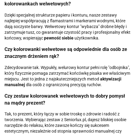
kolorowankach welwetowych?
Dzięki specjalnej strukturze papieru i konturu, nasze zestawy
najlepiej współpracują z flamastrami i markerami wodnymi, które
dają soczyste barwy. Welwetowy kontur "wybacza" drobne błędy i
zatrzymuje tusz, co gwarantuje czystość pracy i profesjonalny efekt
końcowy, wspierając
pewność siebie
użytkownika.
Czy kolorowanki welwetowe są odpowiednie dla osób ze
znacznym drżeniem rąk?
Zdecydowanie tak. Wypukły, welurowy kontur pełni rolę "odbojnika",
który fizycznie pomaga zatrzymać końcówkę pisaka we właściwym
miejscu. Jest to jedna z najskuteczniejszych metod
aktywizacji
manualnej
dla osób z ograniczoną precyzją ruchów.
Czy zestaw kolorowanek welwetowych to dobry pomysł
na mądry prezent?
Tak, to prezent, który łączy w sobie troskę o zdrowie i radość z
tworzenia. Wybierając zestaw z Seniorlux.pl, dajesz bliskiej osobie
narzędzie do relaksu, które zawsze kończy się sukcesem
estetycznym, niezależnie od stopnia sprawności manualnej czy