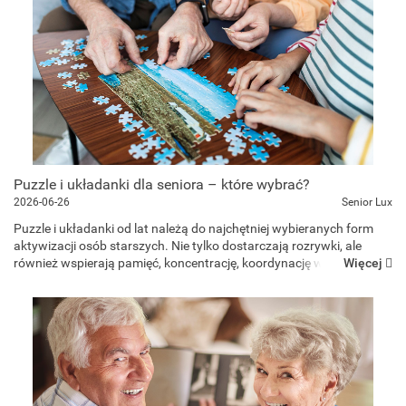
Puzzle i układanki dla seniora – które wybrać?
2026-06-26
Senior Lux
Puzzle i układanki od lat należą do najchętniej wybieranych form
aktywizacji osób starszych. Nie tylko dostarczają rozrywki, ale
Więcej
również wspierają pamięć, koncentrację, koordynację wzrokowo-
ruchową oraz sprawność manualną. Sprawdź, jakie puz...