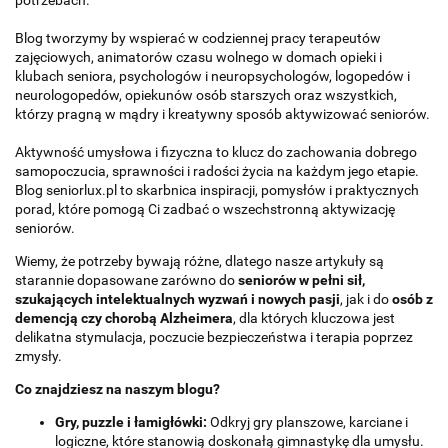
potrzebach.
Blog tworzymy by wspierać w codziennej pracy terapeutów
zajęciowych, a
nimatorów czasu wolnego
w domach opieki i
klubach seniora, p
sychologów i neuropsychologów
, l
ogopedów i
neurologopedów
, o
piekunów
osób starszych oraz wszystkich,
którzy pragną w mądry i kreatywny sposób aktywizować seniorów.
Aktywność umysłowa i fizyczna to klucz do zachowania dobrego
samopoczucia, sprawności i radości życia na każdym jego etapie.
Blog seniorlux.pl to skarbnica inspiracji, pomysłów i praktycznych
porad, które pomogą Ci zadbać o wszechstronną aktywizację
seniorów.
Wiemy, że potrzeby bywają różne, dlatego nasze artykuły są
starannie dopasowane zarówno do
seniorów w pełni sił,
szukających intelektualnych wyzwań i nowych pasji
, jak i do
osób z
demencją czy chorobą Alzheimera
, dla których kluczowa jest
delikatna stymulacja, poczucie bezpieczeństwa i terapia poprzez
zmysły.
Co znajdziesz na naszym blogu?
Gry, puzzle i łamigłówki:
Odkryj gry planszowe, karciane i
logiczne, które stanowią doskonałą gimnastykę dla umysłu.