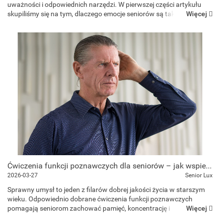
uważności i odpowiednich narzędzi. W pierwszej części artykułu
Więcej
skupiliśmy się na tym, dlaczego emocje seniorów są tak ważne oraz
jakie podstawowe formy wsparcia mogą pom...
Ćwiczenia funkcji poznawczych dla seniorów – jak wspierać pamięć i koncentrację na co dzień?
2026-03-27
Senior Lux
Sprawny umysł to jeden z filarów dobrej jakości życia w starszym
wieku. Odpowiednio dobrane ćwiczenia funkcji poznawczych
Więcej
pomagają seniorom zachować pamięć, koncentrację i
samodzielność na dłużej. Jak wspierać mózg każdego dnia w