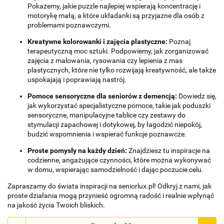
Pokażemy, jakie puzzle najlepiej wspierają koncentrację i
motorykę małą, a które układanki są przyjazne dla osób z
problemami poznawczymi.
Kreatywne kolorowanki i zajęcia plastyczne:
Poznaj
terapeutyczną moc sztuki. Podpowiemy, jak zorganizować
zajęcia z malowania, rysowania czy lepienia z mas
plastycznych, które nie tylko rozwijają kreatywność, ale także
uspokajają i poprawiają nastrój.
Pomoce sensoryczne dla seniorów z demencją:
Dowiedz się,
jak wykorzystać specjalistyczne pomoce, takie jak poduszki
sensoryczne, manipulacyjne tablice czy zestawy do
stymulacji zapachowej i dotykowej, by łagodzić niepokój,
budzić wspomnienia i wspierać funkcje poznawcze.
Proste pomysły na każdy dzień:
Znajdziesz tu inspiracje na
codzienne, angażujące czynności, które można wykonywać
w domu, wspierając samodzielność i dając poczucie celu.
Zapraszamy do świata inspiracji na seniorlux.pl! Odkryj z nami, jak
proste działania mogą przynieść ogromną radość i realnie wpłynąć
na jakość życia Twoich bliskich.