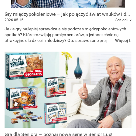
Gry międzypokoleniowe – jak połączyć świat wnuków i dziadków przy jednym stole?
2026-05-15
SeniorLux
Jakie gry najlepiej sprawdzają się podczas międzypokoleniowych
spotkań? Które rozwijają pamięć seniorów, a jednocześnie są
Więcej
atrakcyjne dla dzieci i młodzieży? Oto sprawdzone propozycje gier
międzypokoleniowych, które integrują całą rod...
Gra dla Seniora – poznaj nową serię w Senior Lux!