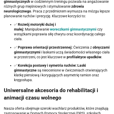
gimnastycznych
w codziennym treningu pozwala na angażowanie
różnych grup mięśniowych i stymulowanie
zdrowia
neurologicznego
. Praca z przedmiotem wymusza na mózgu lepsze
planowanie ruchów i precyzję. Kluczowe korzyści to:
✅
Rozwój motoryki dużej i
małej:
Manipulowanie
woreczkami gimnastycznymi
czy
wstążkami poprawia siłę chwytu oraz koordynację całego
ciała.
✅
Poprawa orientacji przestrzennej:
Ćwiczenia z
obręczami
gimnastycznymi
i laskami uczą świadomości własnego ciała
w przestrzeni, co jest kluczowe w
profilaktyce upadków
.
✅
Korekcja postawy i symetria ruchów:
Laski
gimnastyczne
są nieocenione w ćwiczeniach otwierających
klatkę piersiową i korygujących asymetrię ramion oraz
kręgosłupa.
Uniwersalne akcesoria do rehabilitacji i
animacji czasu wolnego
Nasza oferta obejmuje szeroki wachlarz produktów, które znajdują
zastosowanie w Domach Pomocy Społecznej (DPS), szkołach,