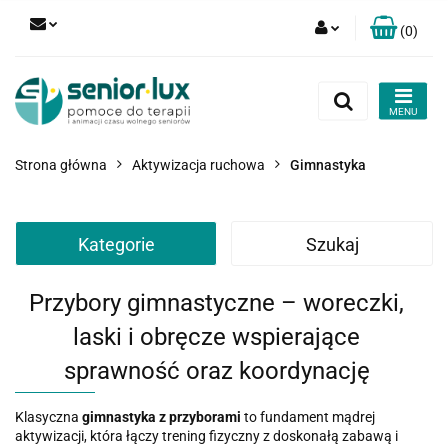
(
0
)
Zaloguj się
Zarejestruj się
Dodaj zgłoszenie
Strona główna
Aktywizacja ruchowa
Gimnastyka
Zgody cookies
Kategorie
Szukaj
Przybory gimnastyczne – woreczki,
laski i obręcze wspierające
sprawność oraz koordynację
Klasyczna
gimnastyka z przyborami
to fundament mądrej
aktywizacji, która łączy trening fizyczny z doskonałą zabawą i