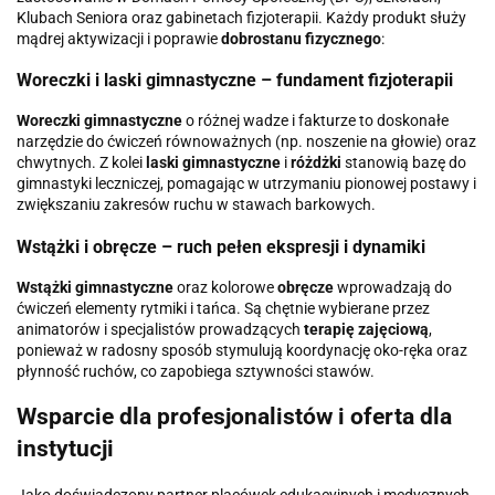
Klubach Seniora oraz gabinetach fizjoterapii. Każdy produkt służy
mądrej aktywizacji i poprawie
dobrostanu fizycznego
:
Woreczki i laski gimnastyczne – fundament fizjoterapii
Woreczki gimnastyczne
o różnej wadze i fakturze to doskonałe
narzędzie do ćwiczeń równoważnych (np. noszenie na głowie) oraz
chwytnych. Z kolei
laski gimnastyczne
i
różdżki
stanowią bazę do
gimnastyki leczniczej, pomagając w utrzymaniu pionowej postawy i
zwiększaniu zakresów ruchu w stawach barkowych.
Wstążki i obręcze – ruch pełen ekspresji i dynamiki
Wstążki gimnastyczne
oraz kolorowe
obręcze
wprowadzają do
ćwiczeń elementy rytmiki i tańca. Są chętnie wybierane przez
animatorów i specjalistów prowadzących
terapię zajęciową
,
ponieważ w radosny sposób stymulują koordynację oko-ręka oraz
płynność ruchów, co zapobiega sztywności stawów.
Wsparcie dla profesjonalistów i oferta dla
instytucji
Jako doświadczony partner placówek edukacyjnych i medycznych,