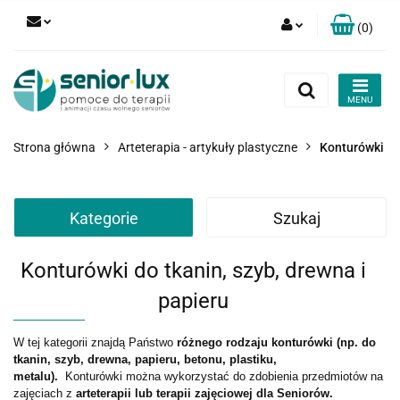
(
0
)
Zaloguj się
Zarejestruj się
Dodaj zgłoszenie
Strona główna
Arteterapia - artykuły plastyczne
Konturówki
Zgody cookies
Kategorie
Szukaj
Konturówki do tkanin, szyb, drewna i
papieru
W tej kategorii znajdą Państwo
różnego rodzaju konturówki (np. do
tkanin, szyb, drewna, papieru, betonu, plastiku,
metalu).
Konturówki
można wykorzystać do zdobienia przedmiotów na
zajęciach z
arteterapii lub terapii zajęciowej dla Seniorów.