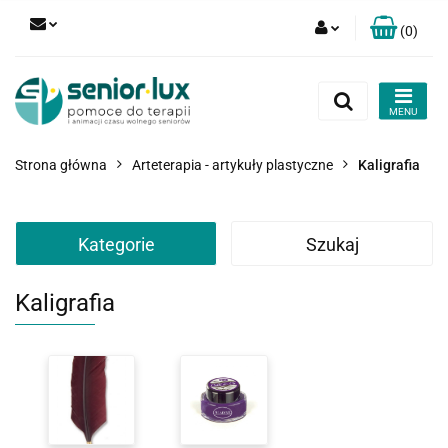
(
0
)
Zaloguj się
Zarejestruj się
Dodaj zgłoszenie
Strona główna
Arteterapia - artykuły plastyczne
Kaligrafia
Zgody cookies
Kategorie
Szukaj
Kaligrafia