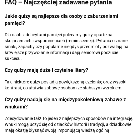
FAQ – Najczęściej zadawane pytania
Jakie quizy są najlepsze dla osoby z zaburzeniami
pamięci?
Dla osób z deficytami pamięci polecamy quizy oparte na
skojarzeniach i wspomnieniach (reminiscencji). Pytania o znane
smaki, zapachy czy popularne niegdyś przedmioty pozwalają na
łatwiejsze przywołanie informacji i dają seniorowi poczucie
sukcesu.
Czy quizy mają duże i czytelne litery?
Tak, niektóre quizy posiadją powiększoną czcionkę oraz wysoki
kontrast, co ułatwia zabawę osobom ze słabszym wzrokiem.
Czy quizy nadają się na międzypokoleniową zabawę z
wnukami?
Zdecydowanie tak! To jeden z najlepszych sposobów na integrację.
Wnuki mogą uczyć się od dziadków historii i tradycji, a dziadkowie
mają okazję błysnąć swoją imponującą wiedzą ogólną.