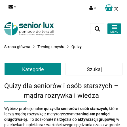
(
0
)
Zaloguj się
Zarejestruj się
Dodaj zgłoszenie
Strona główna
Trening umysłu
Quizy
Zgody cookies
Kategorie
Szukaj
Quizy dla seniorów i osób starszych –
mądra rozrywka i wiedza
Wybierz profesjonalne
quizy dla seniorów i osób starszych
, które
łączą mądrą rozrywkę z merytorycznym
treningiem pamięci
długotrwałej
.
To doskonałe narzędzia do
aktywizacji grupowej
w
placówkach opieki oraz wartościowego spędzania czasu w gronie