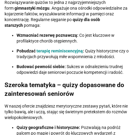
Rozwiązywanie quizów to jedna z najprzyjemniejszych
form
gimnastyki mózgu
. Angażuje ona ośrodki odpowiedzialne za
kojarzenie faktów, wyszukiwanie informacji w pamięci oraz
koncentrację. Regularne sięganie po
quizy dla osób
starszych
pomaga:
Wzmacniać rezerwę poznawczą:
Co jest kluczowe w
profilaktyce chorób otępiennych.
Pobudzać
terapię reminiscencyjną
:
Quizy historyczne czy o
tradycjach przywołują miłe wspomnienia z młodości.
Budować pewność siebie:
Sukces w odnalezieniu trudnej
odpowiedzi daje seniorowi poczucie kompetencji i radość.
Szeroka tematyka – quizy dopasowane do
zainteresowań seniorów
W naszej ofercie znajdziesz merytoryczne zestawy pytań, które nie
tylko bawią, ale i uczą, stając się świetnym pretekstem do rozmów
wielopokoleniowych.
Quizy geograficzne i historyczne:
Pozwalają na podróż
palcem po mapie i powrót do kluczowych wydarzeń z