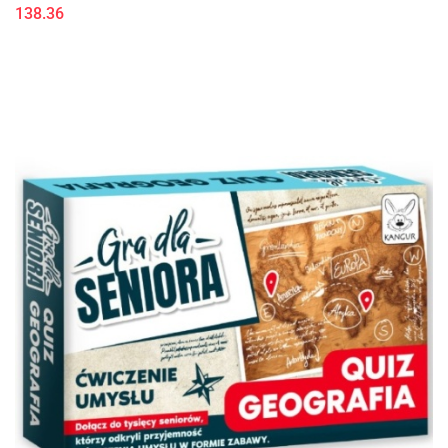
138.36