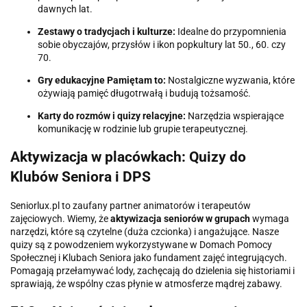
dawnych lat.
Zestawy o tradycjach i kulturze:
Idealne do przypomnienia
sobie obyczajów, przysłów i ikon popkultury lat 50., 60. czy
70.
Gry edukacyjne Pamiętam to:
Nostalgiczne wyzwania, które
ożywiają pamięć długotrwałą i budują tożsamość.
Karty do rozmów i quizy relacyjne:
Narzędzia wspierające
komunikację w rodzinie lub grupie terapeutycznej.
Aktywizacja w placówkach: Quizy do
Klubów Seniora i DPS
Seniorlux.pl to zaufany partner animatorów i terapeutów
zajęciowych. Wiemy, że
aktywizacja seniorów w grupach
wymaga
narzędzi, które są czytelne (duża czcionka) i angażujące. Nasze
quizy są z powodzeniem wykorzystywane w Domach Pomocy
Społecznej i Klubach Seniora jako fundament zajęć integrujących.
Pomagają przełamywać lody, zachęcają do dzielenia się historiami i
sprawiają, że wspólny czas płynie w atmosferze mądrej zabawy.