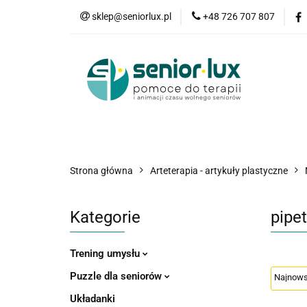
sklep@seniorlux.pl
+48 726 707 807
Promocje
N
Wszystkie kategorie
Promo
Strona główna
Arteterapia - artykuły plastyczne
Kategorie
pipet
Trening umysłu
Puzzle dla seniorów
Układanki