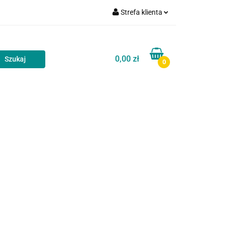
Strefa klienta
akt
Blog
Zaloguj się
Zarejestruj się
0,00 zł
0
Dodaj zgłoszenie
Zgody cookies
Kontakt
Blog