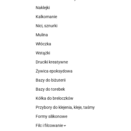
Naklejki
Kalkomanie
Nici, sznurki
Mulina
Włóczka
Wstążki
Druciki kreatywne
Żywica epoksydowa
Bazy do biżuterii
Bazy do torebek
Kółka do breloczków
Przybory do klejenia, kleje, taśmy
Formy silikonowe
Filc i filcowanie