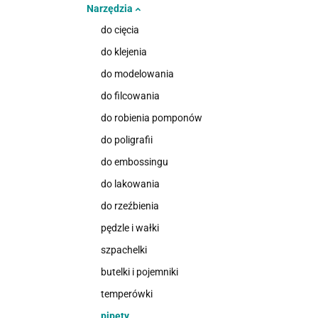
Narzędzia
do cięcia
do klejenia
do modelowania
do filcowania
do robienia pomponów
do poligrafii
do embossingu
do lakowania
do rzeźbienia
pędzle i wałki
szpachelki
butelki i pojemniki
temperówki
pipety