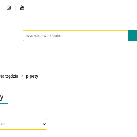
owości
Outlet
Oferta dla placówek
O nas
Kont
cje
Nowości
Outlet
Oferta dla placówek
O nas
Narzędzia
pipety
y