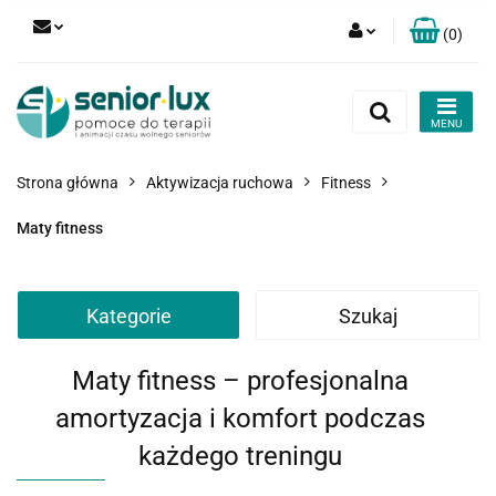
(
0
)
Zaloguj się
Zarejestruj się
Dodaj zgłoszenie
Strona główna
Aktywizacja ruchowa
Fitness
Zgody cookies
Maty fitness
Kategorie
Szukaj
Maty fitness – profesjonalna
amortyzacja i komfort podczas
każdego treningu