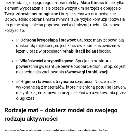
przekłada się na jego regularność i efekty.
Mata fitness
to nie tylko
element wyposażenia, ale przede wszystkim narzędzie dbające o
Twoje
zdrowie neurologiczne
i bezpieczeństwo ortopedyczne.
Odpowiednio dobrana mata minimalizuje ryzyko kontuzji i pozwala
na pełne skupienie na poprawności technicznej ruchu. Kluczowe
korzyści to:
✅
Ochrona kręgosłupa i stawów:
Grubsze maty zapewniają
doskonałą miękkość, co jest kluczowe podczas ćwiczeń w
leżeniu oraz w procesach
rehabilitacji kolan
i bioder.
✅
Właściwości antypoślizgowe:
Specjalna struktura
powierzchni gwarantuje pewne podparcie dłoni i stóp, co jest
niezbędne dla zachowania
równowagi i stabilizacji
.
✅
Higiena i łatwość utrzymania czystości:
Nasze maty
wykonane są z materiałów, które nie chłoną potu i są łatwe w
dezynfekcji, co zapewnia bezpieczeństwo użytkowania przez
długi czas.
Rodzaje mat – dobierz model do swojego
rodzaju aktywności
Nasza oferta obejmuje szeroki wachlarz produktów, które