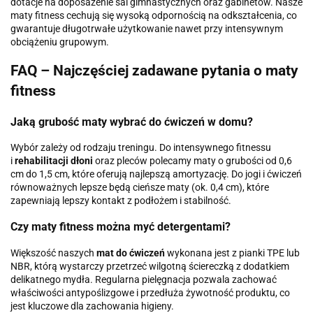
dotacje na doposażenie sal gimnastycznych oraz gabinetów. Nasze
maty fitness cechują się wysoką odpornością na odkształcenia, co
gwarantuje długotrwałe użytkowanie nawet przy intensywnym
obciążeniu grupowym.
FAQ – Najczęściej zadawane pytania o maty
fitness
Jaką grubość maty wybrać do ćwiczeń w domu?
Wybór zależy od rodzaju treningu. Do intensywnego fitnessu
i
rehabilitacji dłoni
oraz pleców polecamy maty o grubości od 0,6
cm do 1,5 cm, które oferują najlepszą amortyzację. Do jogi i ćwiczeń
równoważnych lepsze będą cieńsze maty (ok. 0,4 cm), które
zapewniają lepszy kontakt z podłożem i stabilność.
Czy maty fitness można myć detergentami?
Większość naszych
mat do ćwiczeń
wykonana jest z pianki TPE lub
NBR, którą wystarczy przetrzeć wilgotną ściereczką z dodatkiem
delikatnego mydła. Regularna pielęgnacja pozwala zachować
właściwości antypoślizgowe i przedłuża żywotność produktu, co
jest kluczowe dla zachowania higieny.