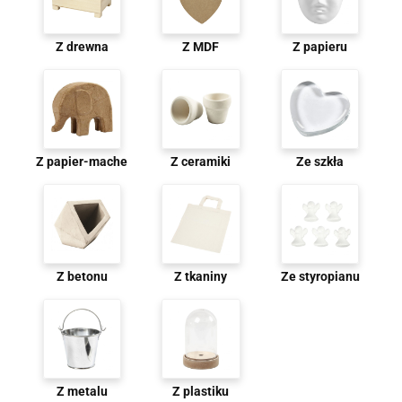
Z drewna
Z MDF
Z papieru
Z papier-mache
Z ceramiki
Ze szkła
Z betonu
Z tkaniny
Ze styropianu
Z metalu
Z plastiku