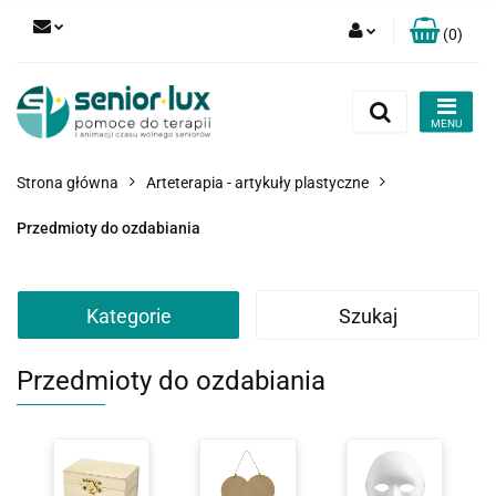
(
0
)
Zaloguj się
Zarejestruj się
Dodaj zgłoszenie
Strona główna
Arteterapia - artykuły plastyczne
Zgody cookies
Przedmioty do ozdabiania
Kategorie
Szukaj
Przedmioty do ozdabiania