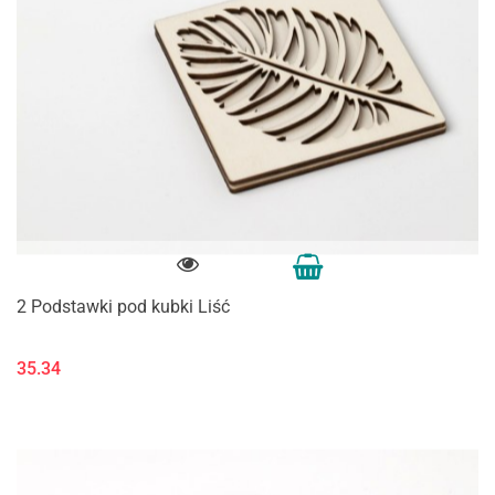
2 Podstawki pod kubki Liść
35.34