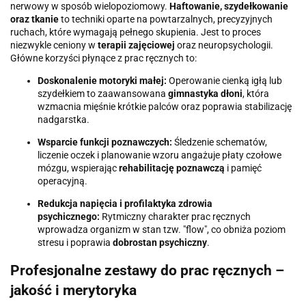
nerwowy w sposób wielopoziomowy.
Haftowanie, szydełkowanie
oraz tkanie
to techniki oparte na powtarzalnych, precyzyjnych
ruchach, które wymagają pełnego skupienia. Jest to proces
niezwykle ceniony w
terapii zajęciowej
oraz neuropsychologii.
Główne korzyści płynące z prac ręcznych to:
Doskonalenie motoryki małej:
Operowanie cienką igłą lub
szydełkiem to zaawansowana
gimnastyka dłoni
, która
wzmacnia mięśnie krótkie palców oraz poprawia stabilizację
nadgarstka.
Wsparcie funkcji poznawczych:
Śledzenie schematów,
liczenie oczek i planowanie wzoru angażuje płaty czołowe
mózgu, wspierając
rehabilitację poznawczą
i pamięć
operacyjną.
Redukcja napięcia i profilaktyka zdrowia
psychicznego:
Rytmiczny charakter prac ręcznych
wprowadza organizm w stan tzw. "flow", co obniża poziom
stresu i poprawia
dobrostan psychiczny
.
Profesjonalne zestawy do prac ręcznych –
jakość i merytoryka