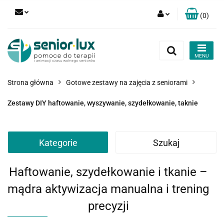
(
0
)
Zaloguj się
Zarejestruj się
Dodaj zgłoszenie
Strona główna
Gotowe zestawy na zajęcia z seniorami
Zgody cookies
Zestawy DIY haftowanie, wyszywanie, szydełkowanie, taknie
Kategorie
Szukaj
Haftowanie, szydełkowanie i tkanie –
mądra aktywizacja manualna i trening
precyzji