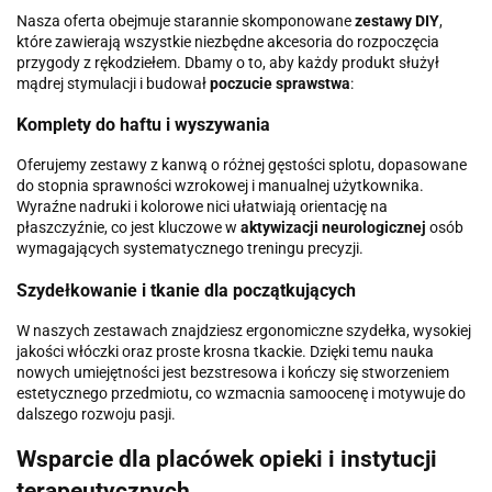
Nasza oferta obejmuje starannie skomponowane
zestawy DIY
,
które zawierają wszystkie niezbędne akcesoria do rozpoczęcia
przygody z rękodziełem. Dbamy o to, aby każdy produkt służył
mądrej stymulacji i budował
poczucie sprawstwa
:
Komplety do haftu i wyszywania
Oferujemy zestawy z kanwą o różnej gęstości splotu, dopasowane
do stopnia sprawności wzrokowej i manualnej użytkownika.
Wyraźne nadruki i kolorowe nici ułatwiają orientację na
płaszczyźnie, co jest kluczowe w
aktywizacji neurologicznej
osób
wymagających systematycznego treningu precyzji.
Szydełkowanie i tkanie dla początkujących
W naszych zestawach znajdziesz ergonomiczne szydełka, wysokiej
jakości włóczki oraz proste krosna tkackie. Dzięki temu nauka
nowych umiejętności jest bezstresowa i kończy się stworzeniem
estetycznego przedmiotu, co wzmacnia samoocenę i motywuje do
dalszego rozwoju pasji.
Wsparcie dla placówek opieki i instytucji
terapeutycznych