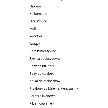
Naklejki
Kalkomanie
Nici, sznurki
Mulina
Włóczka
Wstążki
Druciki kreatywne
Żywica epoksydowa
Bazy do biżuterii
Bazy do torebek
Kółka do breloczków
Przybory do klejenia, kleje, taśmy
Formy silikonowe
Filc i filcowanie