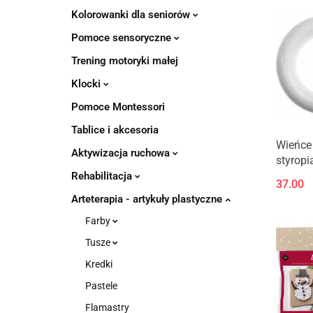
Kolorowanki dla seniorów
Pomoce sensoryczne
Trening motoryki małej
Klocki
Pomoce Montessori
Tablice i akcesoria
Wieńce
Aktywizacja ruchowa
styrop
6 szt., 
Rehabilitacja
37.00
styrop
Arteterapia - artykuły plastyczne
Farby
Tusze
Kredki
Pastele
Flamastry