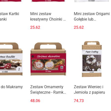
staw Kartki
Mini zestaw
Mini zestaw Origami
anki
kreatywny Choinki i
Gołębie lub
Serca
Gwiazdki
25.62
25.62
 do Makramy
Zestaw Ornamenty
Zestaw Wieniec i
i
Świąteczne - Ramki,
Jemioła z papieru
bombki
48.06
74.73