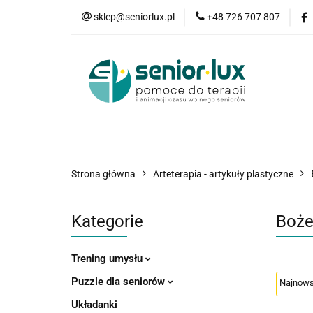
sklep@seniorlux.pl
+48 726 707 807
Promocje
N
Wszystkie kategorie
Promo
Strona główna
Arteterapia - artykuły plastyczne
Kategorie
Boże
Trening umysłu
Puzzle dla seniorów
Układanki