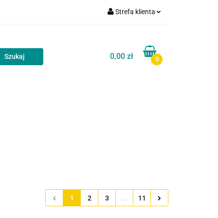
Strefa klienta
akt
Blog
Zaloguj się
Zarejestruj się
0,00 zł
0
Dodaj zgłoszenie
Zgody cookies
Kontakt
Blog
1
2
3
...
11