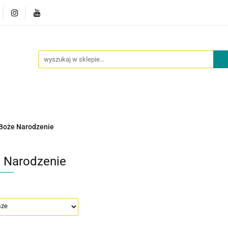
owości
Outlet
Oferta dla placówek
O nas
Kont
cje
Nowości
Outlet
Oferta dla placówek
O nas
Boże Narodzenie
 Narodzenie