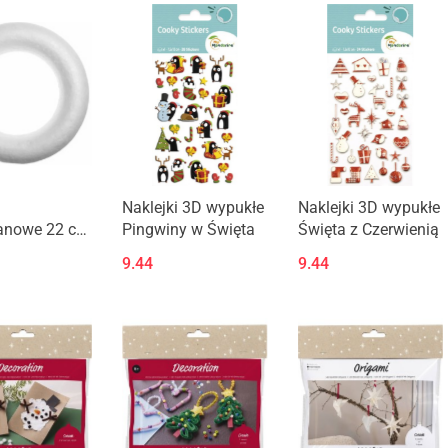
Naklejki 3D wypukłe
Naklejki 3D wypukłe
ianowe 22 cm
Pingwiny w Święta
Święta z Czerwienią
obręcze
9.44
9.44
ianowe