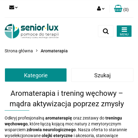
(
0
)
Zaloguj się
Zarejestruj się
Dodaj zgłoszenie
Strona główna
Aromaterapia
Zgody cookies
Kategorie
Szukaj
Aromaterapia i trening węchowy –
mądra aktywizacja poprzez zmysły
Odkryj profesjonalną
aromaterapię
oraz zestawy do
treningu
węchowego
, które łączą kojącą moc natury z merytorycznym
wsparciem
zdrowia neurologicznego
. Nasza oferta to starannie
wyselekcjonowane
olejki eteryczne
i akcesoria, stanowiące