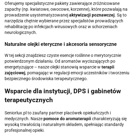
Oferujemy specjalistyczne pakiety zawierające zróżnicowane
zapachy (np. kwiatowe, owocowe, korzenne), które pozwalają na
prowadzenie usystematyzowanej
aktywizacji poznawczej
. Są to
narzędzia chętnie wybierane przez specjalistów prowadzących
rehabilitację po infekcjach wirusowych oraz w schorzeniach
neurologicznych.
Naturalne olejki eteryczne i akcesoria sensoryczne
W tej sekcji znajdziesz czyste esencje roślinne o merytorycznie
potwierdzonym działaniu. Od aromatów wyciszających po
energetyzujące – nasze olejki stanowią wsparcie w
terapii
zajęciowej
, pomagając w regulacji emocji uczestników i tworzeniu
bezpiecznego środowiska terapeutycznego.
Wsparcie dla instytucji, DPS i gabinetów
terapeutycznych
Seniorlux.pl to zaufany partner placówek opiekuńczych i
medycznych. Nasze
pomoce do aromaterapii
charakteryzują się
wysoką trwałością i naturalnym składem, spełniając standardy
profesjonalnej opieki.