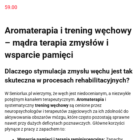
59.00
Aromaterapia i trening węchowy
– mądra terapia zmysłów i
wsparcie pamięci
Dlaczego stymulacja zmysłu węchu jest tak
skuteczna w procesach rehabilitacyjnych?
W Seniorlux.pl wierzymy, że węch jest niedocenianym, a niezwykle
potężnym kanałem terapeutycznym.
Aromaterapia
i
systematyczny
trening węchowy
są cenione przez
neuropsychologów i terapeutów zajęciowych za ich zdolność do
aktywowania obszarów mózgu, które często pozostają sprawne
nawet przy dużych deficytach poznawczych. Główne korzyści
płynące z pracy z zapachem to:
Wsparcie pamięci i terapia reminiscencyjna:
Zapachy