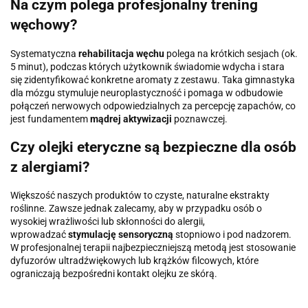
Na czym polega profesjonalny trening
węchowy?
Systematyczna
rehabilitacja węchu
polega na krótkich sesjach (ok.
5 minut), podczas których użytkownik świadomie wdycha i stara
się zidentyfikować konkretne aromaty z zestawu. Taka gimnastyka
dla mózgu stymuluje neuroplastyczność i pomaga w odbudowie
połączeń nerwowych odpowiedzialnych za percepcję zapachów, co
jest fundamentem
mądrej aktywizacji
poznawczej.
Czy olejki eteryczne są bezpieczne dla osób
z alergiami?
Większość naszych produktów to czyste, naturalne ekstrakty
roślinne. Zawsze jednak zalecamy, aby w przypadku osób o
wysokiej wrażliwości lub skłonności do alergii,
wprowadzać
stymulację sensoryczną
stopniowo i pod nadzorem.
W profesjonalnej terapii najbezpieczniejszą metodą jest stosowanie
dyfuzorów ultradźwiękowych lub krążków filcowych, które
ograniczają bezpośredni kontakt olejku ze skórą.