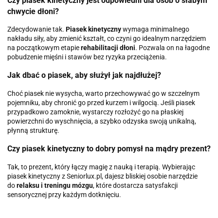
Czy piasek kinetyczny jest odpowiedni dla osób o słabym
chwycie dłoni?
Zdecydowanie tak.
Piasek kinetyczny
wymaga minimalnego
nakładu siły, aby zmienić kształt, co czyni go idealnym narzędziem
na początkowym etapie
rehabilitacji dłoni
. Pozwala on na łagodne
pobudzenie mięśni i stawów bez ryzyka przeciążenia.
Jak dbać o piasek, aby służył jak najdłużej?
Choć piasek nie wysycha, warto przechowywać go w szczelnym
pojemniku, aby chronić go przed kurzem i wilgocią. Jeśli piasek
przypadkowo zamoknie, wystarczy rozłożyć go na płaskiej
powierzchni do wyschnięcia, a szybko odzyska swoją unikalną,
płynną strukturę.
Czy piasek kinetyczny to dobry pomysł na mądry prezent?
Tak, to prezent, który łączy magię z nauką i terapią. Wybierając
piasek kinetyczny z Seniorlux.pl, dajesz bliskiej osobie narzędzie
do
relaksu i treningu mózgu
, które dostarcza satysfakcji
sensorycznej przy każdym dotknięciu.