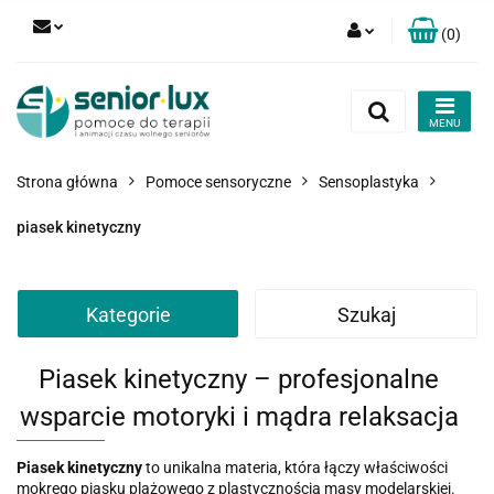
(
0
)
Zaloguj się
Zarejestruj się
Dodaj zgłoszenie
Strona główna
Pomoce sensoryczne
Sensoplastyka
Zgody cookies
piasek kinetyczny
Kategorie
Szukaj
Piasek kinetyczny – profesjonalne
wsparcie motoryki i mądra relaksacja
Piasek kinetyczny
to unikalna materia, która łączy właściwości
mokrego piasku plażowego z plastycznością masy modelarskiej.