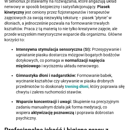
W Seniorlux.pl stawiamy na rozwiązania, które angażują układ
nerwowy w sposób bezpieczny i satysfakcjonujący.
Piasek
kinetyczny
jest ceniony przez fizjoterapeutów i terapeutów
zajęciowych za swoją niezwykłą teksturę – piasek "płynie" w
dłoniach, a jednocześnie pozwala na formowanie trwałych
kształtów. Praca z tą materią to nie tylko kreatywne zajęcie, ale
przede wszystkim merytoryczne wsparcie dla organizmu. Główne
korzyści to:
Intensywna stymulacja sensoryczna (SI):
Przesypywanie i
ugniatanie piasku dostarcza mózgowi bogatych bodźców
dotykowych, co pomaga w
normalizacji napięcia
mięśniowego
i wyciszeniu układu nerwowego.
Gimnastyka dłoni i nadgarstków:
Formowanie babek,
wycinanie kształtów czy ukrywanie w piasku drobnych
przedmiotów to doskonały
trening dłoni
, który poprawia siłę
chwytu i zakres ruchomości stawów.
Wsparcie koncentracji i uwagi:
Skupienie na precyzyjnym
zadaniu manualnym działa jak forma medytacji, co
wspiera
aktywizację poznawczą
i poprawia dobrostan
psychiczny.