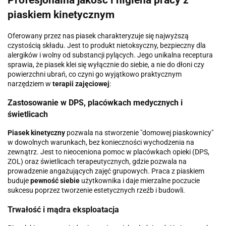
Profesjonalna jakość i higiena pracy z
piaskiem kinetycznym
Oferowany przez nas piasek charakteryzuje się najwyższą
czystością składu. Jest to produkt nietoksyczny, bezpieczny dla
alergików i wolny od substancji pylących. Jego unikalna receptura
sprawia, że piasek klei się wyłącznie do siebie, a nie do dłoni czy
powierzchni ubrań, co czyni go wyjątkowo praktycznym
narzędziem w
terapii zajęciowej
:
Zastosowanie w DPS, placówkach medycznych i
świetlicach
Piasek kinetyczny
pozwala na stworzenie "domowej piaskownicy"
w dowolnych warunkach, bez konieczności wychodzenia na
zewnątrz. Jest to nieoceniona pomoc w placówkach opieki (DPS,
ZOL) oraz świetlicach terapeutycznych, gdzie pozwala na
prowadzenie angażujących zajęć grupowych. Praca z piaskiem
buduje
pewność siebie
użytkownika i daje mierzalne poczucie
sukcesu poprzez tworzenie estetycznych rzeźb i budowli.
Trwałość i mądra eksploatacja