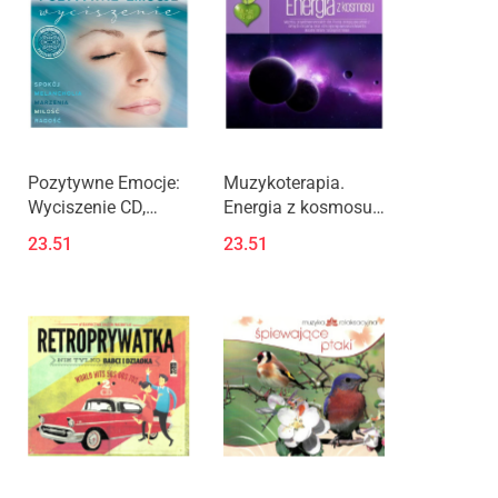
Pozytywne Emocje:
Muzykoterapia.
Wyciszenie CD,
Energia z kosmosu
muzyka
CD
23.51
23.51
relaksacyjna