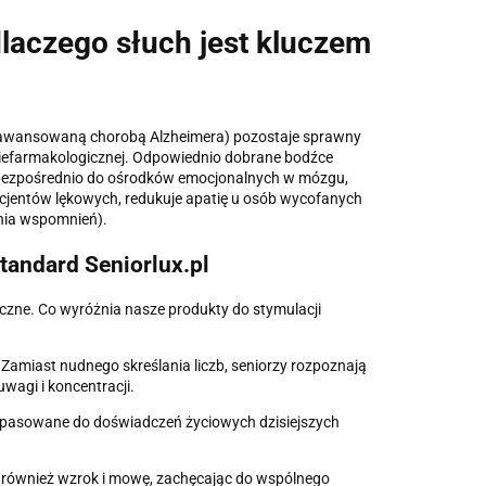
laczego słuch jest kluczem
 zaawansowaną chorobą Alzheimera) pozostaje sprawny
 niefarmakologicznej. Odpowiednio dobrane bodźce
 bezpośrednio do ośrodków emocjonalnych w mózgu,
jentów lękowych, redukuje apatię u osób wycofanych
ia wspomnień).
andard Seniorlux.pl
yczne. Co wyróżnia nasze produkty do stymulacji
 Zamiast nudnego skreślania liczb, seniorzy rozpoznają
uwagi i koncentracji.
i dopasowane do doświadczeń życiowych dzisiejszych
e również wzrok i mowę, zachęcając do wspólnego