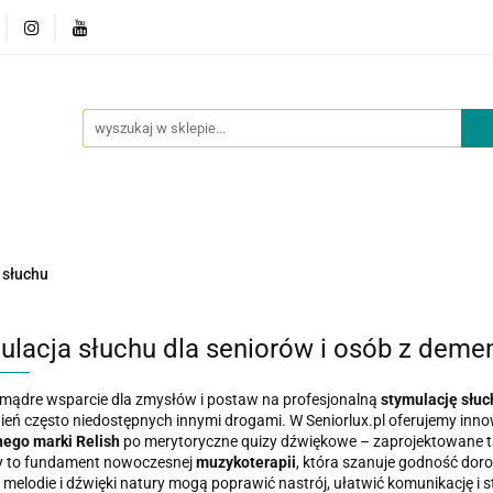
owości
Outlet
Oferta dla placówek
O nas
Kont
cje
Nowości
Outlet
Oferta dla placówek
O nas
 słuchu
ulacja słuchu dla seniorów i osób z dem
mądre wsparcie dla zmysłów i postaw na profesjonalną
stymulację słuc
ń często niedostępnych innymi drogami. W Seniorlux.pl oferujemy inn
ego marki Relish
po merytoryczne quizy dźwiękowe – zaprojektowane t
y to fundament nowoczesnej
muzykoterapii
, która szanuje godność doros
melodie i dźwięki natury mogą poprawić nastrój, ułatwić komunikację i sta