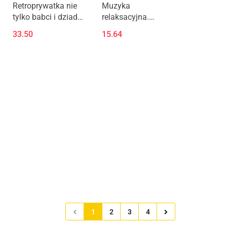
Retroprywatka nie
Muzyka
tylko babci i dziadka
relaksacyjna.
2CD
Śpiewające ptaki
33.50
15.64
1
2
3
4