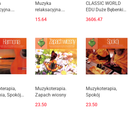
a
Muzyka
CLASSIC WORLD
cyjna.
relaksacyjna.
EDU Duże Bębenki
 ogrody CD
Szumiące lasy CD
Perkusja Ogrodowa
15.64
3606.47
terapia,
Muzykoterapia.
Muzykoterapia,
ia, Spokój
Zapach wiosny
Spokój
iorem
23.50
23.50