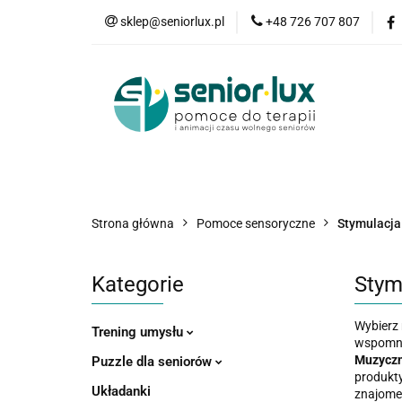
sklep@seniorlux.pl
+48 726 707 807
Promocje
N
Wszystkie kategorie
Promo
Strona główna
Pomoce sensoryczne
Stymulacja
Kategorie
Stym
Wybierz 
Trening umysłu
wspomnie
Muzyczn
Puzzle dla seniorów
produkt
Układanki
znajome 