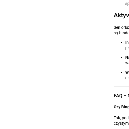
śp
Aktyw
Seniorlu
są fund
In
pr
Na
w
W
do
FAQ – N
Czy Bing
Tak, pod
czystymi