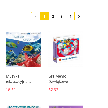
1
2
3
4
Muzyka
Gra Memo
relaksacyjna.
Dźwiękowe
Morskie głębiny CD
15.64
62.37