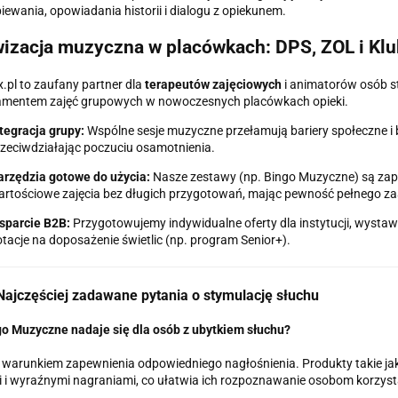
iewania, opowiadania historii i dialogu z opiekunem.
izacja muzyczna w placówkach: DPS, ZOL i Klu
x.pl to zaufany partner dla
terapeutów zajęciowych
i animatorów osób st
amentem zajęć grupowych w nowoczesnych placówkach opieki.
tegracja grupy:
Wspólne sesje muzyczne przełamują bariery społeczne i
zeciwdziałając poczuciu osamotnienia.
rzędzia gotowe do użycia:
Nasze zestawy (np. Bingo Muzyczne) są zap
artościowe zajęcia bez długich przygotowań, mając pewność pełnego 
sparcie B2B:
Przygotowujemy indywidualne oferty dla instytucji, wyst
tacje na doposażenie świetlic (np. program Senior+).
ajczęściej zadawane pytania o stymulację słuchu
o Muzyczne nadaje się dla osób z ubytkiem słuchu?
 warunkiem zapewnienia odpowiedniego nagłośnienia. Produkty takie jak
 i wyraźnymi nagraniami, co ułatwia ich rozpoznawanie osobom korzys