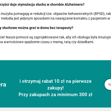
rzyści daje stymulacja słuchu w chorobie Alzheimera?
i muzyka pomagają w redukcji tzw. objawów behawioralnych (BPSD), taki
 melodia jest jedynym sposobem na nawiązanie kontaktu z pacjentem w
ry słuchowe można grać w domu bez terapeuty?
ie! Nasze pomoce są zaprojektowane tak, aby ich obsługa była intuicy
a wartościowe spędzenie czasu z mamą, tatą czy dziadkami.
i otrzymaj rabat 10 zł na pierwsze
era
zakupy!
Przy zakupach za minimum 300 zł