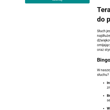
Tera
do 
Słuch je
najdłuże
dźwiękow
omijając
oraz sty
Bingo
W naszej
słuchu?
I
zn
Br
s
W