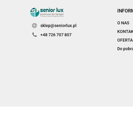
INFOR
O NAS
sklep@seniorlux.pl
KONTA
+48 726 707 807
OFERTA
Do pobr