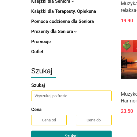
Książki dla Seniora
Muzyk
relaksa
Książki dla Terapeuty, Opiekuna
Rajskie
19.90
Pomoce codzienne dla Seniora
Prezenty dla Seniora
Promocje
Outlet
Szukaj
Szukaj
Muzyko
Harmon
nad jez
Cena
23.50
Szukaj