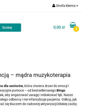
Strefa klienta
akt
Blog
Zaloguj się
Zarejestruj się
0,00 zł
0
Dodaj zgłoszenie
Zgody cookies
Kontakt
Blog
encją – mądra muzykoterapia
hu dla seniorów
, która otwiera drzwi do emocji i
owacyjne pomoce – od bestsellerowego
Bingo
ak, aby angażować uwagę i redukować lęk. Nasze
łego odbiorcy i nie infantylizuje pacjenta. Odkryj, jak
ć się kluczem do radosnej aktywizacji bliskiej osoby.