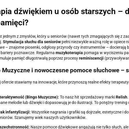
pia dźwiękiem u osób starszych – d
pamięci?
st jednym z zmysłów, który u seniorów (nawet tych zmagających się z
j.
Stymulacja słuchu dla seniorów
pełni niezwykle ważną rolę w opiece
e – znajome piosenki, odgłosy przyrody czy instrumentów – docierają
 bariery poznawcze. Regularna
muzykoterapia
pomaga w wyciszeniu pac
muluje pamięć długotrwałą poprzez procesy
reminiscencji
(przywoływan
 Muzyczne i nowoczesne pomoce słuchowe – st
 ofercie stawiamy na innowacje, które przynoszą realne efekty terapeut
nteraktywność (Bingo Muzyczne):
To nasz hit sprzedażowy marki
Relish
.
ane melodie lub dźwięki i dopasowują je do ilustracji. To potężny trening 
ak infantylizacji:
Wszystkie nagrania i grafiki są dojrzałe, estetyczne 
eniorów. Szanujemy wiek naszych użytkowników.
szechstronność:
Nasze pomoce dźwiękowe angażują nie tylko słuch, al