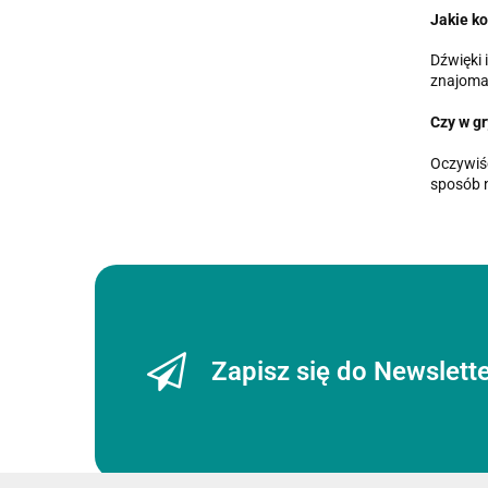
Jakie ko
Dźwięki 
znajoma
Czy w g
Oczywiśc
sposób n
Zapisz się do Newslett