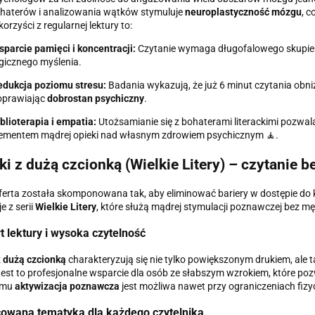
haterów i analizowania wątków stymuluje
neuroplastyczność mózgu
, c
orzyści z regularnej lektury to:
parcie pamięci i koncentracji:
Czytanie wymaga długofalowego skupieni
gicznego myślenia.
edukcja poziomu stresu:
Badania wykazują, że już 6 minut czytania obn
oprawiając
dobrostan psychiczny
.
blioterapia i empatia:
Utożsamianie się z bohaterami literackimi pozwal
lementem mądrej opieki nad własnym zdrowiem psychicznym 🧘.
ki z dużą czcionką (Wielkie Litery) – czytanie b
erta została skomponowana tak, aby eliminować bariery w dostępie do k
e z serii
Wielkie Litery
, które służą mądrej stymulacji poznawczej bez m
 lektury i wysoka czytelność
z
dużą czcionką
charakteryzują się nie tylko powiększonym drukiem, ale
Jest to profesjonalne wsparcie dla osób ze słabszym wzrokiem, które po
emu
aktywizacja poznawcza
jest możliwa nawet przy ograniczeniach fizy
cowana tematyka dla każdego czytelnika