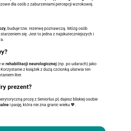
luczowe dla osób z zaburzeniami percepcji wzrokowej.
ozy
, buduje tzw. rezerwę poznawczą. Mózg osób
tarzeniem się. Jest to jedna z najskuteczniejszych i
ra.
wy?
e w
rehabilitacji neurologicznej
(np. po udarach) jako
Korzystanie z książek z dużą czcionką ułatwia ten
taniem liter.
ry prezent?
rytoryczną prozę z Seniorlux.pl, dajesz bliskiej osobie
ualne
i pasję, która nie zna granic wieku 💖.