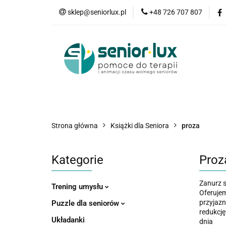
sklep@seniorlux.pl
+48 726 707 807
Promocje
N
Wszystkie kategorie
Promo
Strona główna
Książki dla Seniora
proza
Kategorie
Proza
Zanurz si
Trening umysłu
Oferujem
przyjazn
Puzzle dla seniorów
redukcję
Układanki
dnia