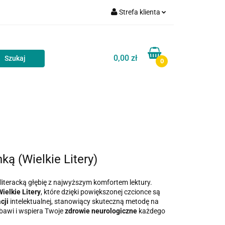
Strefa klienta
akt
Blog
Zaloguj się
Zarejestruj się
0,00 zł
0
Dodaj zgłoszenie
Zgody cookies
Kontakt
Blog
ką (Wielkie Litery)
y literacką głębię z najwyższym komfortem lektury.
ielkie Litery
, które dzięki powiększonej czcionce są
cji
intelektualnej, stanowiący skuteczną metodę na
bawi i wspiera Twoje
zdrowie neurologiczne
każdego