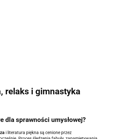
a, relaks i gimnastyka
we dla sprawności umysłowej?
za
i literatura piękna są cenione przez
ześnie. Proces śledzenia fabuły, zapamiętywania