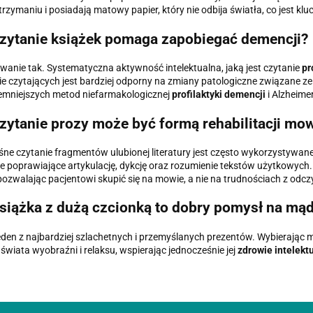
 trzymaniu i posiadają matowy papier, który nie odbija światła, co jest k
zytanie książek pomaga zapobiegać demencji?
anie tak. Systematyczna aktywność intelektualna, jaką jest czytanie
pr
ie czytających jest bardziej odporny na zmiany patologiczne związane ze s
emniejszych metod niefarmakologicznej
profilaktyki demencji
i Alzheime
zytanie prozy może być formą rehabilitacji mo
śne czytanie fragmentów ulubionej literatury jest często wykorzystywan
e poprawiające artykulację, dykcję oraz rozumienie tekstów użytkowych. 
pozwalając pacjentowi skupić się na mowie, a nie na trudnościach z odczy
siążka z dużą czcionką to dobry pomysł na mąd
jeden z najbardziej szlachetnych i przemyślanych prezentów. Wybierając me
 świata wyobraźni i relaksu, wspierając jednocześnie jej
zdrowie intelekt