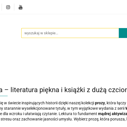
owości
Outlet
Oferta dla placówek
O nas
Kont
cje
Nowości
Outlet
Oferta dla placówek
O nas
 – literatura piękna i książki z dużą czcion
ę w świecie inspirujących historii dzięki naszej kolekcji
prozy
, która łącz
y starannie wyselekcjonowane tytuły, w tym wyjątkowe wydania z serii
W
e dla wzroku i ułatwiają czytanie. Lektura to fundament
mądrej aktywiza
 stresu oraz zachowanie jasności umysłu. Wybierz prozę, która porusza, 