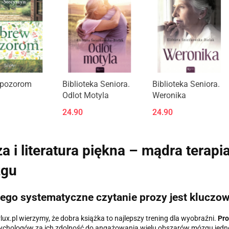
t niedostępny
Produkt niedostępny
Produkt niedostępny
pozorom
Biblioteka Seniora.
Biblioteka Seniora.
Odlot Motyla
Weronika
24.90
24.90
a i literatura piękna – mądra terapi
gu
ego systematyczne czytanie prozy jest kluczo
lux.pl wierzymy, że dobra książka to najlepszy trening dla wyobraźni.
Pro
chologów za ich zdolność do angażowania wielu obszarów mózgu jednoc