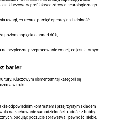
o jest kluczowe w profilaktyce zdrowia neurologicznego.
a uwagi, co trenuje pamięć operacyjną i zdolność
iża poziom napięcia o ponad 60%,
a na bezpieczne przepracowanie emocji, co jest istotnym
ez barier
ultury. Kluczowym elementem tej kategorii są
ęczenia wzroku:
 także odpowiednim kontrastem i przejrzystym składem
zwala na zachowanie samodzielności i radości z hobby.
cznych, budując poczucie sprawstwa i pewności siebie.