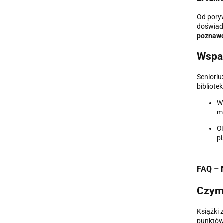
Od poryw
doświadc
poznawc
Wspar
Seniorlu
bibliote
W
mi
Of
p
FAQ – N
Czym 
Książki z
punktów.