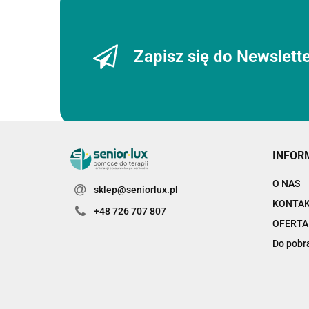
Zapisz się do Newslett
INFOR
O NAS
sklep@seniorlux.pl
KONTA
+48 726 707 807
OFERTA
Do pobr