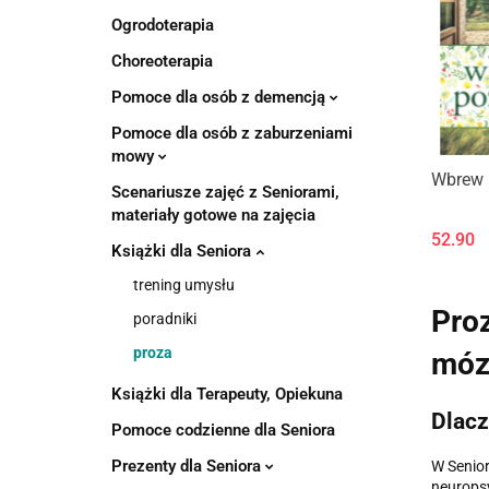
Ogrodoterapia
Choreoterapia
Pomoce dla osób z demencją
Pomoce dla osób z zaburzeniami
mowy
Produk
Wbrew 
Scenariusze zajęć z Seniorami,
materiały gotowe na zajęcia
52.90
Książki dla Seniora
trening umysłu
Proz
poradniki
proza
móz
Książki dla Terapeuty, Opiekuna
Dlacz
Pomoce codzienne dla Seniora
Prezenty dla Seniora
W Senior
neuropsy