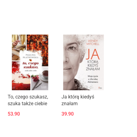
Produkt niedostępny
Produkt niedostępny
To, czego szukasz,
Ja którą kiedyś
szuka także ciebie
znałam
53.90
39.90