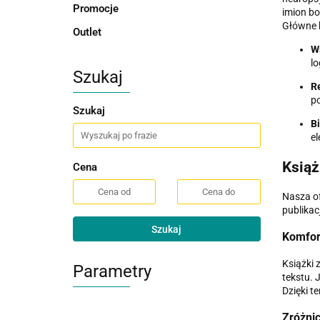
Promocje
imion bo
Główne k
Outlet
Ws
lo
Szukaj
R
p
Szukaj
Bi
e
Książ
Cena
Nasza of
publikacj
Szukaj
Komfort
Książki 
Parametry
tekstu. 
Dzięki t
Zróżni