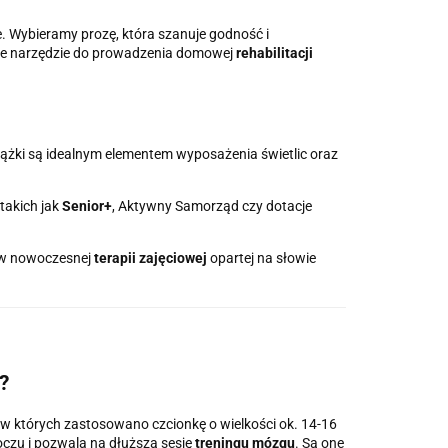
e. Wybieramy prozę, która szanuje godność i
nałe narzędzie do prowadzenia domowej
rehabilitacji
iążki są idealnym elementem wyposażenia świetlic oraz
takich jak
Senior+
, Aktywny Samorząd czy dotacje
 w nowoczesnej
terapii zajęciowej
opartej na słowie
?
y, w których zastosowano czcionkę o wielkości ok. 14-16
oczu i pozwala na dłuższą sesję
treningu mózgu
. Są one