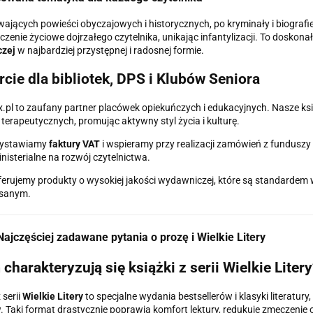
ających powieści obyczajowych i historycznych, po kryminały i biografi
zenie życiowe dojrzałego czytelnika, unikając infantylizacji. To dosko
zej
w najbardziej przystępnej i radosnej formie.
cie dla bibliotek, DPS i Klubów Seniora
x.pl to zaufany partner placówek opiekuńczych i edukacyjnych. Nasze ks
k terapeutycznych, promując aktywny styl życia i kulturę.
ystawiamy
faktury VAT
i wspieramy przy realizacji zamówień z funduszy 
nisterialne na rozwój czytelnictwa.
erujemy produkty o wysokiej jakości wydawniczej, które są standardem
isanym.
ajczęściej zadawane pytania o prozę i Wielkie Litery
charakteryzują się książki z serii Wielkie Litery
 serii
Wielkie Litery
to specjalne wydania bestsellerów i klasyki literatur
 Taki format drastycznie poprawia komfort lektury, redukuje zmęczenie 