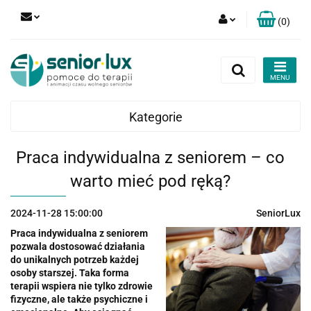
(
0
)
Zaloguj się
Zarejestruj się
Dodaj zgłoszenie
Kategorie
Zgody cookies
Praca indywidualna z seniorem – co
warto mieć pod ręką?
2024-11-28 15:00:00
SeniorLux
Praca indywidualna z seniorem
pozwala dostosować działania
do unikalnych potrzeb każdej
osoby starszej. Taka forma
terapii wspiera nie tylko zdrowie
fizyczne, ale także psychiczne i