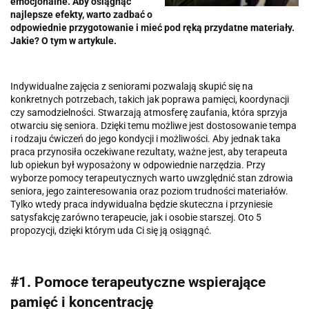
emocjonalne. Aby osiągnąć
najlepsze efekty, warto zadbać o
odpowiednie przygotowanie i mieć pod ręką przydatne materiały.
Jakie? O tym w artykule.
Indywidualne zajęcia z seniorami pozwalają skupić się na
konkretnych potrzebach, takich jak poprawa pamięci, koordynacji
czy samodzielności. Stwarzają atmosferę zaufania, która sprzyja
otwarciu się seniora. Dzięki temu możliwe jest dostosowanie tempa
i rodzaju ćwiczeń do jego kondycji i możliwości. Aby jednak taka
praca przynosiła oczekiwane rezultaty, ważne jest, aby terapeuta
lub opiekun był wyposażony w odpowiednie narzędzia. Przy
wyborze pomocy terapeutycznych warto uwzględnić stan zdrowia
seniora, jego zainteresowania oraz poziom trudności materiałów.
Tylko wtedy praca indywidualna będzie skuteczna i przyniesie
satysfakcję zarówno terapeucie, jak i osobie starszej. Oto 5
propozycji, dzięki którym uda Ci się ją osiągnąć.
#1. Pomoce terapeutyczne wspierające
pamięć i koncentrację