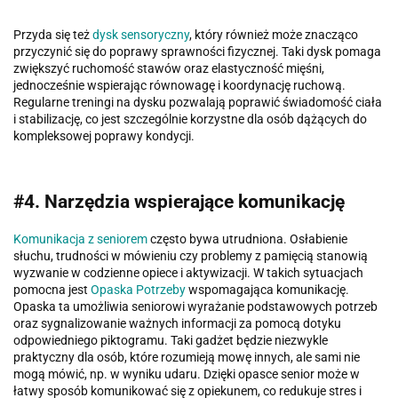
Przyda się też
dysk sensoryczny
, który również może znacząco
przyczynić się do poprawy sprawności fizycznej. Taki dysk pomaga
zwiększyć ruchomość stawów oraz elastyczność mięśni,
jednocześnie wspierając równowagę i koordynację ruchową.
Regularne treningi na dysku pozwalają poprawić świadomość ciała
i stabilizację, co jest szczególnie korzystne dla osób dążących do
kompleksowej poprawy kondycji.
#4. Narzędzia wspierające komunikację
Komunikacja z seniorem
często bywa utrudniona. Osłabienie
słuchu, trudności w mówieniu czy problemy z pamięcią stanowią
wyzwanie w codzienne opiece i aktywizacji. W takich sytuacjach
pomocna jest
Opaska Potrzeby
wspomagająca komunikację.
Opaska ta umożliwia seniorowi wyrażanie podstawowych potrzeb
oraz sygnalizowanie ważnych informacji za pomocą dotyku
odpowiedniego piktogramu. Taki gadżet będzie niezwykle
praktyczny dla osób, które rozumieją mowę innych, ale sami nie
mogą mówić, np. w wyniku udaru. Dzięki opasce senior może w
łatwy sposób komunikować się z opiekunem, co redukuje stres i