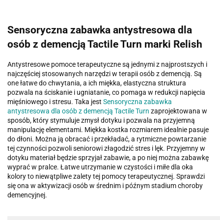
Sensoryczna zabawka antystresowa dla
osób z demencją Tactile Turn marki Relish
Antystresowe pomoce terapeutyczne są jednymi z najprostszych i
najczęściej stosowanych narzędzi w terapii osób z demencją. Są
one łatwe do chwytania, a ich miękka, elastyczna struktura
pozwala na ściskanie i ugniatanie, co pomaga w redukcji napięcia
mięśniowego i stresu. Taka jest
Sensoryczna zabawka
antystresowa dla osób z demencją Tactile Turn
zaprojektowana w
sposób, który stymuluje zmysł dotyku i pozwala na przyjemną
manipulację elementami. Miękka kostka rozmiarem idealnie pasuje
do dłoni. Można ją obracać i przekładać, a rytmiczne powtarzanie
tej czynności pozwoli seniorowi złagodzić stres i lęk. Przyjemny w
dotyku materiał będzie sprzyjał zabawie, a po niej można zabawkę
wyprać w pralce. Łatwe utrzymanie w czystości i miłe dla oka
kolory to niewątpliwe zalety tej pomocy terapeutycznej. Sprawdzi
się ona w aktywizacji osób w średnim i późnym stadium choroby
demencyjnej.