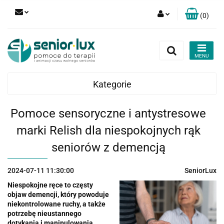
(
0
)
Zaloguj się
Zarejestruj się
Dodaj zgłoszenie
Kategorie
Zgody cookies
Pomoce sensoryczne i antystresowe
marki Relish dla niespokojnych rąk
seniorów z demencją
2024-07-11 11:30:00
SeniorLux
Niespokojne ręce to częsty
objaw demencji, który powoduje
niekontrolowane ruchy, a także
potrzebę nieustannego
dotykania i manipulowania