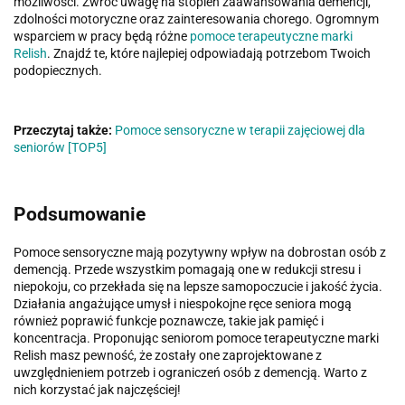
możliwości. Zwróć uwagę na stopień zaawansowania demencji,
zdolności motoryczne oraz zainteresowania chorego. Ogromnym
wsparciem w pracy będą różne
pomoce terapeutyczne marki
Relish
. Znajdź te, które najlepiej odpowiadają potrzebom Twoich
podopiecznych.
Przeczytaj także:
Pomoce sensoryczne w terapii zajęciowej dla
seniorów [TOP5]
Podsumowanie
Pomoce sensoryczne mają pozytywny wpływ na dobrostan osób z
demencją. Przede wszystkim pomagają one w redukcji stresu i
niepokoju, co przekłada się na lepsze samopoczucie i jakość życia.
Działania angażujące umysł i niespokojne ręce seniora mogą
również poprawić funkcje poznawcze, takie jak pamięć i
koncentracja. Proponując seniorom pomoce terapeutyczne marki
Relish masz pewność, że zostały one zaprojektowane z
uwzględnieniem potrzeb i ograniczeń osób z demencją. Warto z
nich korzystać jak najczęściej!