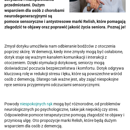
przedmiotami. Dużym
wsparciem dla osób z chorobami
neurodegeneracyjnymi są
pomoce sensoryczne i antystresowe marki Relish, które pomagają
złagodzić te objawy oraz poprawić jakość życia seniora. Poznaj je!
Zmysł dotyku umożliwia nam odbieranie bodźców z otoczenia
poprzez skórę. W demencji, kiedy inne zmysły mogą być osłabione,
dotyk staje się ważnym kanałem komunikacji i interakcji z
otoczeniem. Dzięki stymulacji dotykowej, seniorzy mogą
doświadczać poczucia bezpieczeństwa i komfortu. Dotyk odgrywa
kluczową rolę w redukcji stresu i lęku, które są powszechne wśród
osób z demencją. Dlatego tak ważne jest, aby zająć niespokojne
ręce seniora przyjemnymi odczuciami sensorycznymi.
Powody
niespokojnych rąk
mogą być różnorodne, od problemów
neurologicznych po psychologiczne, takie jak niepokój czy stres.
Odpowiednie pomoce terapeutyczne pomogą złagodzić te objawy i
przyniosą ulgę. Oto propozycje marki Relish, które będą dużym
wsparciem dla osób z demencją.