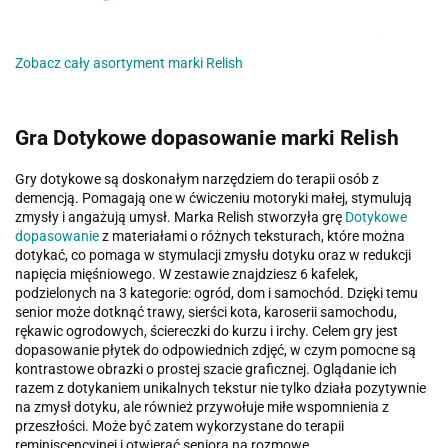
Zobacz cały asortyment marki Relish
Gra Dotykowe dopasowanie marki Relish
Gry dotykowe są doskonałym narzędziem do terapii osób z
demencją. Pomagają one w ćwiczeniu motoryki małej, stymulują
zmysły i angażują umysł. Marka Relish stworzyła grę
Dotykowe
dopasowanie
z materiałami o różnych teksturach, które można
dotykać, co pomaga w stymulacji zmysłu dotyku oraz w redukcji
napięcia mięśniowego. W zestawie znajdziesz
6 kafelek,
podzielonych na 3 kategorie: ogród, dom i samochód. Dzięki temu
senior może dotknąć trawy, sierści kota, karoserii samochodu,
rękawic ogrodowych, ściereczki do kurzu i irchy. Celem gry jest
dopasowanie płytek do odpowiednich zdjęć, w czym pomocne są
kontrastowe obrazki o prostej szacie graficznej. Oglądanie ich
razem z dotykaniem unikalnych tekstur nie tylko działa pozytywnie
na zmysł dotyku, ale również przywołuje miłe wspomnienia z
przeszłości. Może być zatem wykorzystane do terapii
reminiscencyjnej i otwierać seniora na rozmowę.