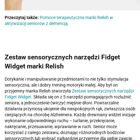
Przeczytaj także:
Pomoce terapeutyczne marki Relish w
aktywizacji seniorów z demencją
Zestaw sensorycznych narzędzi Fidget
Widget marki Relish
Dotykanie i manipulowanie przedmiotami to nie tylko stymulacja
sensoryczna, ale i dobry trening motoryki małej. Aby był on
przyjemny marka Relish stworzyła
Zestaw sensorycznych narzędzi
Fidget Widget.
Składa się on z 5 narzędzi pomagających rozluźnić
seniora, a jednocześnie ćwiczyć mięśnie dłoni. Powtarzalne
działania przyniosą ukojenie dla niespokojnych rąk, zwłaszcza osób
cierpiących na chorobę Alzheimera. Każdy drewniany widżet inicjuje
wykonanie odpowiedniego ruchu – turlanie, przekręcanie,
nakręcanie, przesuwanie, wprawianie w ruch. Senior może
korzystać z całego zestawu, doznając różnorodnych bodźców
sensorycznych lub wybrać najbardziej przyjemne dla siebie zajęcie.