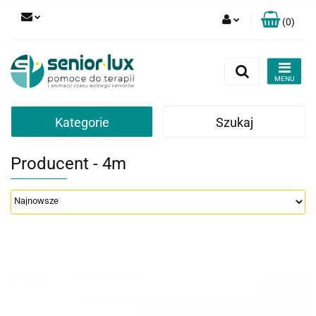
(
0
)
Zaloguj się
Zarejestruj się
Dodaj zgłoszenie
Zgody cookies
Kategorie
Szukaj
Producent - 4m