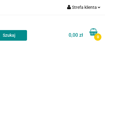
Strefa klienta
akt
Blog
Zaloguj się
Zarejestruj się
0,00 zł
0
Dodaj zgłoszenie
Zgody cookies
Kontakt
Blog