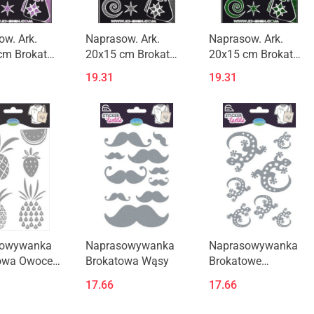
w. Ark.
Naprasow. Ark.
Naprasow. Ark.
cm Brokat
20x15 cm Brokat
20x15 cm Brokat
a
Szarość
Szmaragd
19.31
19.31
sowywanka
Naprasowywanka
Naprasowywanka
owa Owoce
Brokatowa Wąsy
Brokatowe
czn
Jaszczury
17.66
17.66