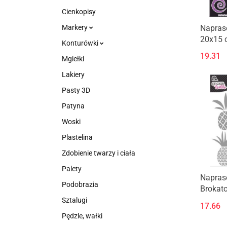
Cienkopisy
Napraso
Markery
20x15 
Konturówki
Purpur
19.31
Mgiełki
Lakiery
Pasty 3D
Patyna
Woski
Plastelina
Zdobienie twarzy i ciała
Palety
Napra
Podobrazia
Brokat
Egzoty
Sztalugi
17.66
Pędzle, wałki