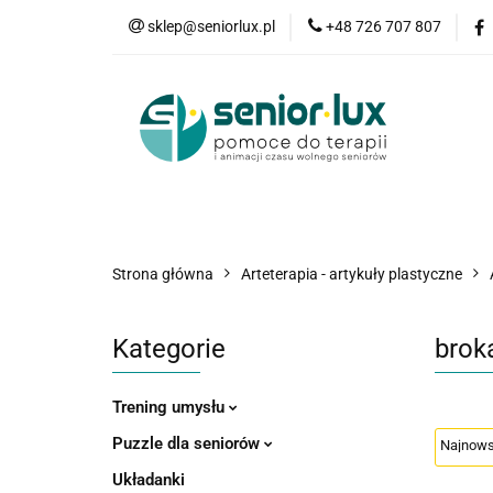
sklep@seniorlux.pl
+48 726 707 807
Promocje
N
Wszystkie kategorie
Promo
Strona główna
Arteterapia - artykuły plastyczne
Kategorie
brok
Trening umysłu
Puzzle dla seniorów
Układanki