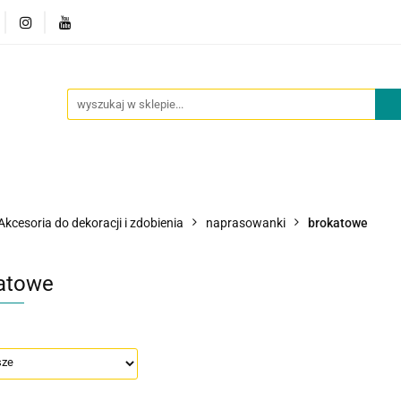
owości
Outlet
Oferta dla placówek
O nas
Kont
cje
Nowości
Outlet
Oferta dla placówek
O nas
Akcesoria do dekoracji i zdobienia
naprasowanki
brokatowe
atowe