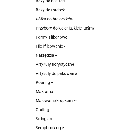
Bazy do biżuterii
Bazy do torebek
Kółka do breloczków
Przybory do klejenia, kleje, taśmy
Formy silikonowe
Filc i filcowanie
Narzędzia
Artykuły florystyczne
Artykuły do pakowania
Pouring
Makrama
Malowanie kropkami
Quilling
String art
Scrapbooking