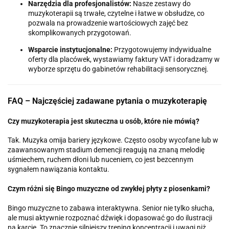
Narzędzia dla profesjonalistów:
Nasze zestawy do
muzykoterapii są trwałe, czytelne i łatwe w obsłudze, co
pozwala na prowadzenie wartościowych zajęć bez
skomplikowanych przygotowań.
Wsparcie instytucjonalne:
Przygotowujemy indywidualne
oferty dla placówek, wystawiamy faktury VAT i doradzamy w
wyborze sprzętu do gabinetów rehabilitacji sensorycznej.
FAQ – Najczęściej zadawane pytania o muzykoterapię
Czy muzykoterapia jest skuteczna u osób, które nie mówią?
Tak. Muzyka omija bariery językowe. Często osoby wycofane lub w
zaawansowanym stadium demencji reagują na znaną melodię
uśmiechem, ruchem dłoni lub nuceniem, co jest bezcennym
sygnałem nawiązania kontaktu.
Czym różni się Bingo muzyczne od zwykłej płyty z piosenkami?
Bingo muzyczne to zabawa interaktywna. Senior nie tylko słucha,
ale musi aktywnie rozpoznać dźwięk i dopasować go do ilustracji
na karcie. To znacznie silniejszy trening koncentracji i uwagi niż