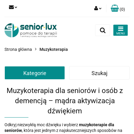
(
0
)
Zaloguj się
Zarejestruj się
Dodaj zgłoszenie
Strona główna
Muzykoterapia
Zgody cookies
Kategorie
Szukaj
Muzykoterapia dla seniorów i osób z
demencją – mądra aktywizacja
dźwiękiem
Odkryj niezwykłą moc dźwięku i wybierz
muzykoterapie dla
seniorów
, która jest jednym z najskuteczniejszych sposobów na