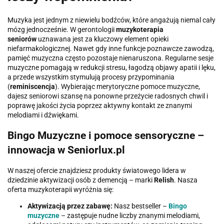
Muzyka jest jednym z niewielu bodźców, które angażują niemal cały
mózg jednocześnie. W gerontologii
muzykoterapia
seniorów
uznawana jest za kluczowy element opieki
niefarmakologicznej. Nawet gdy inne funkcje poznawcze zawodzą,
pamięć muzyczna często pozostaje nienaruszona. Regularne sesje
muzyczne pomagają w redukcji stresu, łagodzą objawy apatii i lęku,
a przede wszystkim stymulują procesy przypominania
(
reminiscencja
). Wybierając merytoryczne pomoce muzyczne,
dajesz seniorowi szansę na ponowne przeżycie radosnych chwil i
poprawę jakości życia poprzez aktywny kontakt ze znanymi
melodiami i dźwiękami.
Bingo Muzyczne i pomoce sensoryczne –
innowacja w Seniorlux.pl
W naszej ofercie znajdziesz produkty światowego lidera w
dziedzinie aktywizacji osób z demencją – marki
Relish
. Nasza
oferta muzykoterapii wyróżnia się:
Aktywizacją przez zabawę:
Nasz bestseller –
Bingo
muzyczne
– zastępuje nudne liczby znanymi melodiami,