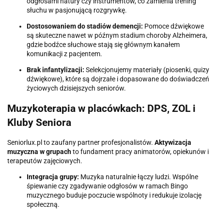
odgłosami natury czy instrumentów, co zamienia trening
słuchu w pasjonującą rozgrywkę.
Dostosowaniem do stadiów demencji:
Pomoce dźwiękowe
są skuteczne nawet w późnym stadium choroby Alzheimera,
gdzie bodźce słuchowe stają się głównym kanałem
komunikacji z pacjentem.
Brak infantylizacji:
Selekcjonujemy materiały (piosenki, quizy
dźwiękowe), które są dojrzałe i dopasowane do doświadczeń
życiowych dzisiejszych seniorów.
Muzykoterapia w placówkach: DPS, ZOL i
Kluby Seniora
Seniorlux.pl to zaufany partner profesjonalistów.
Aktywizacja
muzyczna w grupach
to fundament pracy animatorów, opiekunów i
terapeutów zajęciowych.
Integracja grupy:
Muzyka naturalnie łączy ludzi. Wspólne
śpiewanie czy zgadywanie odgłosów w ramach Bingo
muzycznego buduje poczucie wspólnoty i redukuje izolację
społeczną.