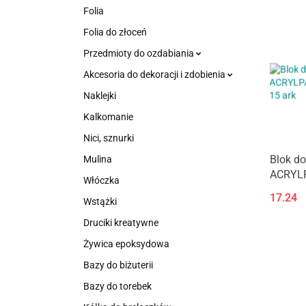
Folia
Folia do złoceń
Przedmioty do ozdabiania
Akcesoria do dekoracji i zdobienia
Naklejki
Kalkomanie
Nici, sznurki
Blok do
Mulina
ACRYLP
Włóczka
285g, 1
17.24
Wstążki
Druciki kreatywne
Żywica epoksydowa
Bazy do biżuterii
Bazy do torebek