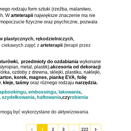
nego rodzaju form sztuki (rzeźba, malarstwo,
ych. W
arteterapii
największe znaczenie ma nie
mopoczucie fizyczne oraz psychiczne, pozwala
w plastycznych, rękodzielniczych,
a ciekawych zajęć z
arteterapii
(terapii przez
konturówki, przedmioty do ozdabiania
wykonane
yropian, metal, plastik),
akcesoria od dekoracji
órka, ozdoby z drewna, sklejki, plastiku, naklejki,
karton, korek, magnes, piankę EVA, folię
w
,
kleje, taśmy
oraz różnego rodzaju
narzędzia.
apbookingu
,
embossingu
,
lakowania
,
,
szydełkowania
,
haftowania
,
czy
robienia
 mogą być wykorzystane do aktywizowania
1
2
3
...
222