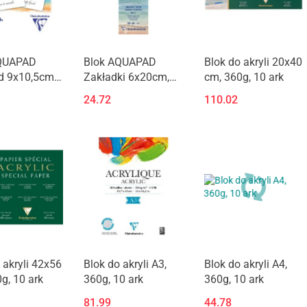
QUAPAD
Blok AQUAPAD
Blok do akryli 20x40
id 9x10,5cm
Zakładki 6x20cm,
cm, 360g, 10 ark
0ar
300g 20ark
24.72
110.02
 akryli 42x56
Blok do akryli A3,
Blok do akryli A4,
g, 10 ark
360g, 10 ark
360g, 10 ark
81.99
44.78