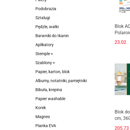
Podobrazia
Sztalugi
Blok A
Pędzle, wałki
Polaro
Barwniki do tkanin
300g 2
23.02
Aplikatory
Stemple
Szablony
Papier, karton, blok
Albumy, notatniki, pamiętniki
Bibuła, krepina
Papier washable
Korek
Blok do
Magnes
cm, 360
Pianka EVA
205.73