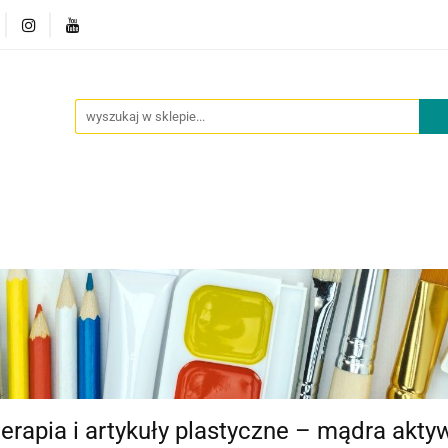
owości
Outlet
Oferta dla placówek
O nas
Kont
cje
Nowości
Outlet
Oferta dla placówek
O nas
terapia i artykuły plastyczne – mądra akt