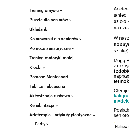
Arteter
Trening umysłu
taniec 
Puzzle dla seniorów
dzieło 
na
uzew
Układanki
W nasze
Kolorowanki dla seniorów
hobby
Pomoce sensoryczne
sztukę)
Trening motoryki małej
Mogą P
z różny
Klocki
i zdobi
napras
Pomoce Montessori
termoku
Tablice i akcesoria
Oferuj
Aktywizacja ruchowa
kaligraf
mydeł
Rehabilitacja
Posiad
Arteterapia - artykuły plastyczne
senioró
Farby