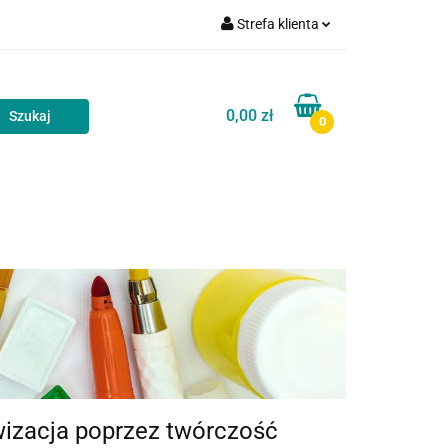
Strefa klienta
akt
Blog
Zaloguj się
Zarejestruj się
0,00 zł
0
Dodaj zgłoszenie
Zgody cookies
Kontakt
Blog
ywizacja poprzez twórczość