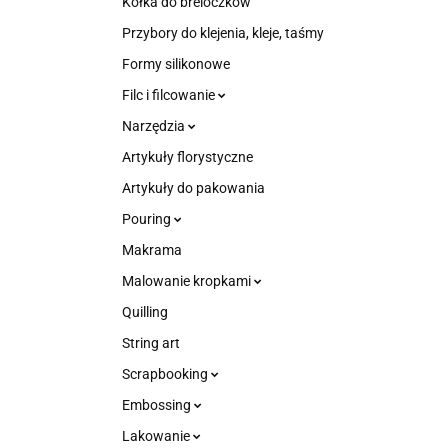
Kółka do breloczków
Przybory do klejenia, kleje, taśmy
Formy silikonowe
Filc i filcowanie
Narzędzia
Artykuły florystyczne
Artykuły do pakowania
Pouring
Makrama
Malowanie kropkami
Quilling
String art
Scrapbooking
Embossing
Lakowanie