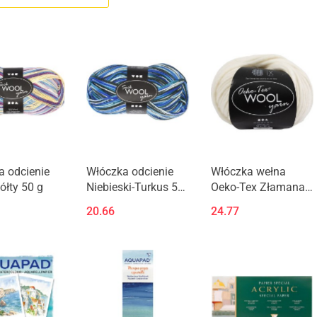
a odcienie
Włóczka odcienie
Włóczka wełna
Żółty 50 g
Niebieski-Turkus 50
Oeko-Tex Złamana
g
Biel 50 g
20.66
24.77