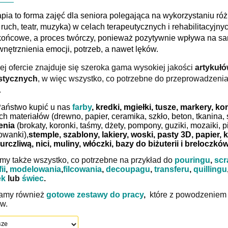
apia to forma zajęć dla seniora polegająca na wykorzystaniu róż
i ruch, teatr, muzyka) w celach terapeutycznych i rehabilitacyjn
końcowe, a proces twórczy, ponieważ pozytywnie wpływa na sa
nętrznienia emocji, potrzeb, a nawet lęków.
j ofercie znajduje się szeroka gama wysokiej jakości
artykułó
stycznych
, w więc wszystko, co potrzebne do przeprowadzeni
.
aństwo kupić u nas
farby
, kredki, mgiełki, tusze, markery, 
ch materiałów (drewno, papier, ceramika, szkło, beton, tkanina, st
enia
(brokaty, koronki, taśmy, dżety, pompony, guziki, mozaiki, pi
owanki),
stemple, szablony, lakiery, woski, pasty 3D, papier, 
rczliwą, nici, muliny, włóczki, bazy do biżuterii i breloczkó
emy także
wszystko, co potrzebne na przykład do
pouringu
,
scr
ii
,
modelowania
,
filcowania
,
decoupagu
,
transferu
,
quillingu
ek
lub
świec
.
amy również
gotowe zestawy do pracy
,
które z powodzeniem
w.