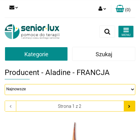
(
0
)
Zaloguj się
Zarejestruj się
Dodaj zgłoszenie
Zgody cookies
Kategorie
Szukaj
Producent - Aladine - FRANCJA