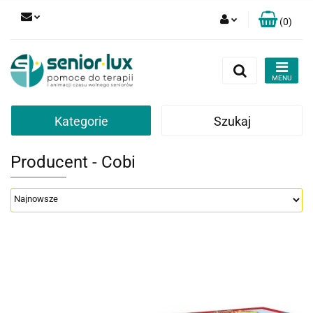
(
0
)
Zaloguj się
Zarejestruj się
Dodaj zgłoszenie
Zgody cookies
Kategorie
Szukaj
Producent - Cobi