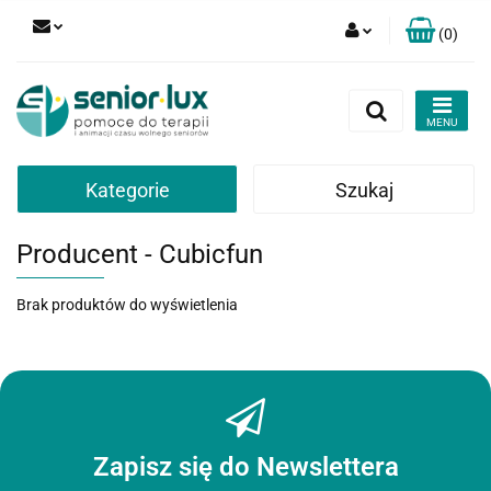
(
0
)
Zaloguj się
Zarejestruj się
Dodaj zgłoszenie
Zgody cookies
Kategorie
Szukaj
Producent - Cubicfun
Brak produktów do wyświetlenia
Zapisz się do Newslettera