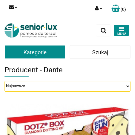
(
0
)
Zaloguj się
Zarejestruj się
Dodaj zgłoszenie
Zgody cookies
Kategorie
Szukaj
Producent - Dante