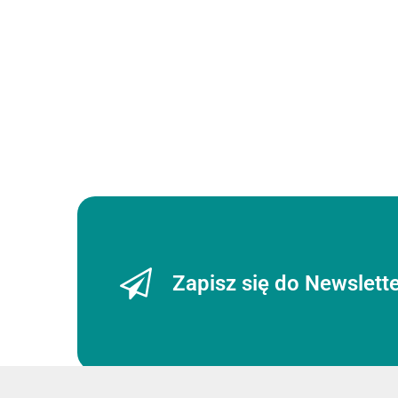
Figury
Figury
DREWNIANY
Figury
Sunrise
szachowe
KUFEREK
Sunrise
STAUNTON
American
NA FIGURY
127.00
STAUNTON
332.00
56.00
NR 6 -
Classic 3,7
105.00
SZACHOWE
NR 5 w
drewniane
cala
STAUNTON
worku
Rzeźbione
No 5
foliowym
Drewniane
Rzeźbione
Drewniane
Zapisz się do Newslett