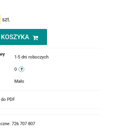
szt.
 KOSZYKA
owy
1-5 dni roboczych
0
Mało
t do PDF
czne: 726 707 807