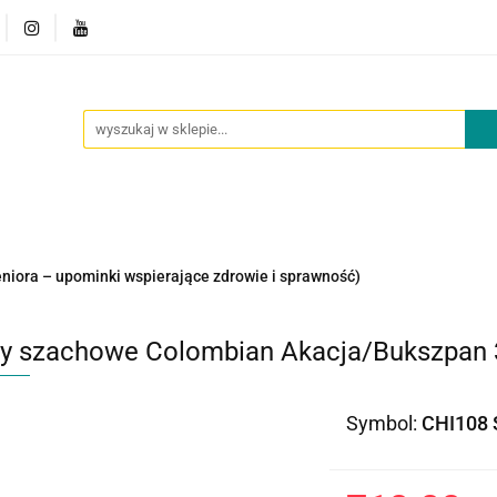
owości
Outlet
Oferta dla placówek
O nas
Kont
cje
Nowości
Outlet
Oferta dla placówek
O nas
eniora – upominki wspierające zdrowie i sprawność)
ry szachowe Colombian Akacja/Bukszpan 3
Symbol:
CHI108 