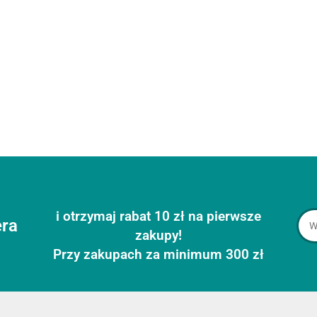
Figury
Figury
CEZAR
Szachy
Kolorowanka,
szachowe
szachowe
DUŻE
AMBASADOR
malowanka
American
1489.00
German
346.00
Rzeźbione
Welwetowa
417.00
Classic 4
5
409.00
25.93
(Timeless)
SZACHY
29,7x21
cale
3,75 cala
Drewniane
Pieski
Rzeźbione
Rzeźbione
Drewniane
Drewniane
i otrzymaj rabat 10 zł na pierwsze
era
zakupy!
Przy zakupach za minimum 300 zł