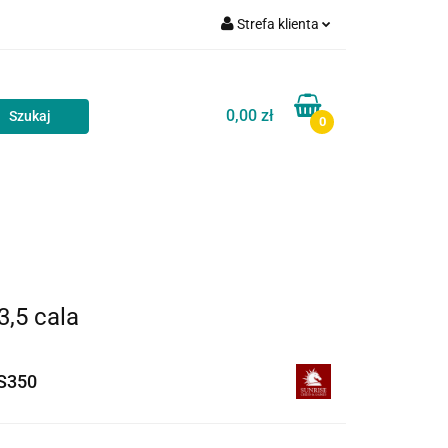
Strefa klienta
akt
Blog
Zaloguj się
Zarejestruj się
0,00 zł
0
Dodaj zgłoszenie
Zgody cookies
Kontakt
Blog
,5 cala
S350