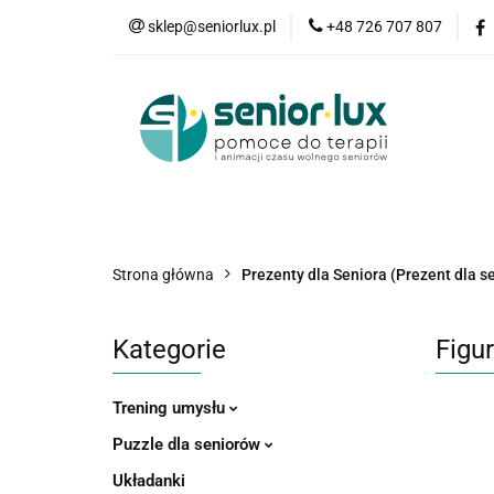
sklep@seniorlux.pl
+48 726 707 807
Promocje
N
Wszystkie kategorie
Promo
Strona główna
Prezenty dla Seniora (Prezent dla s
Kategorie
Figu
Trening umysłu
Puzzle dla seniorów
Układanki