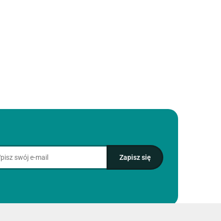
55
Kolorowanka,
Kolorowanka,
12.20
Kolorowanka,
listków,
malowanka
malowanka
malowanka
Classic
welwetowa
Welwetowa
Welwetowa
Senior
25.93
25.93
25.93
Van Gogh
29,7x21
29,7x21 cm
Słoneczniki
Konie
Van Gogh
w Wazie
Gwiaździsta
Noc