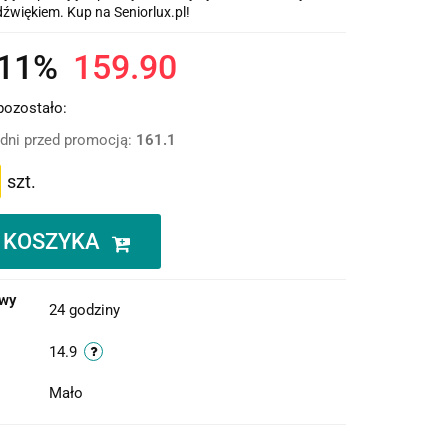
dźwiękiem. Kup na Seniorlux.pl!
-11%
159.90
pozostało:
 dni przed promocją:
161.1
szt.
 KOSZYKA
owy
24 godziny
14.9
Mało