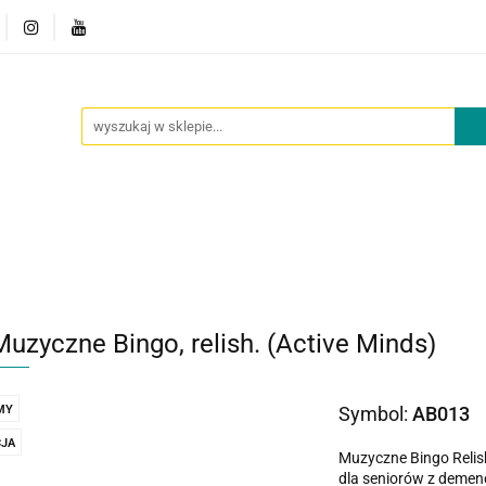
owości
Outlet
Oferta dla placówek
O nas
Kont
cje
Nowości
Outlet
Oferta dla placówek
O nas
Muzyczne Bingo, relish. (Active Minds)
MY
Symbol:
AB013
JA
Muzyczne Bingo Relish
dla seniorów z demenc