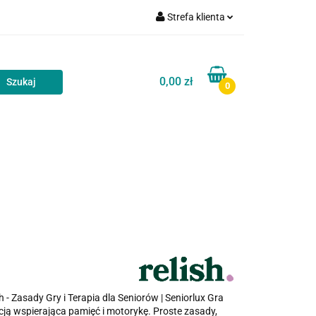
Strefa klienta
akt
Blog
Zaloguj się
Zarejestruj się
0,00 zł
0
Dodaj zgłoszenie
Zgody cookies
Kontakt
Blog
 - Zasady Gry i Terapia dla Seniorów | Seniorlux Gra
ją wspierająca pamięć i motorykę. Proste zasady,