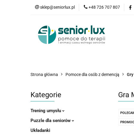
sklep@seniorlux.pl
+48 726 707 807
Promocje
N
Wszystkie kategorie
Promo
Strona główna
Pomoce dla osób z demencją
Gry
Kategorie
Gra 
Trening umysłu
POLECA
Puzzle dla seniorów
PROMOC
Układanki