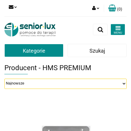
(
0
)
Zaloguj się
Zarejestruj się
Dodaj zgłoszenie
Zgody cookies
Kategorie
Szukaj
Producent - HMS PREMIUM