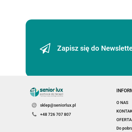
Zapisz się do Newslett
INFOR
O NAS
sklep@seniorlux.pl
KONTA
+48 726 707 807
OFERTA
Do pobr