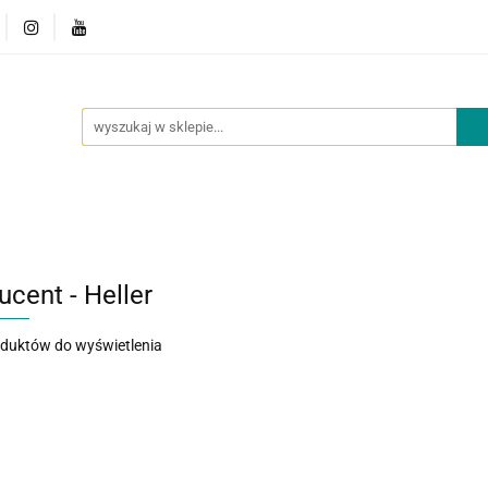
owości
Outlet
Oferta dla placówek
O nas
Kont
cje
Nowości
Outlet
Oferta dla placówek
O nas
ucent - Heller
oduktów do wyświetlenia