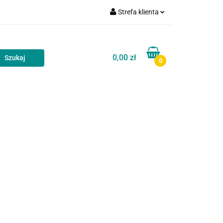
Strefa klienta
akt
Blog
Zaloguj się
Zarejestruj się
0,00 zł
0
Dodaj zgłoszenie
Zgody cookies
Kontakt
Blog