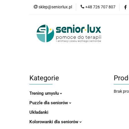
sklep@seniorlux.pl
+48 726 707 807
Promocje
N
Wszystkie kategorie
Promo
Kategorie
Prod
Brak pr
Trening umysłu
Puzzle dla seniorów
Układanki
Kolorowanki dla seniorów