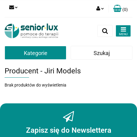
(
0
)
Zaloguj się
Zarejestruj się
Dodaj zgłoszenie
Zgody cookies
Kategorie
Szukaj
Producent - Jiri Models
Brak produktów do wyświetlenia
Zapisz się do Newslettera