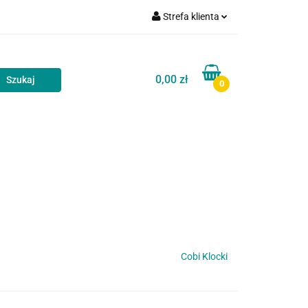
Strefa klienta
akt
Blog
Zaloguj się
Zarejestruj się
0,00 zł
0
Dodaj zgłoszenie
Zgody cookies
Kontakt
Blog
Cobi Klocki