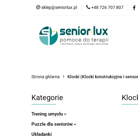
sklep@seniorlux.pl
+48 726 707 807
Promocje
N
Wszystkie kategorie
Promo
Strona główna
Klocki (Klocki konstrukcyjne i sens
Kategorie
Kloc
Trening umysłu
Puzzle dla seniorów
Układanki