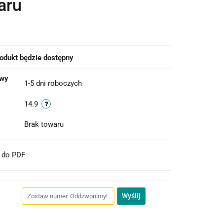
aru
odukt będzie dostępny
owy
1-5 dni roboczych
14.9
Brak towaru
t do PDF
Wyślij