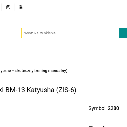
owości
Outlet
Oferta dla placówek
O nas
Kont
cje
Nowości
Outlet
Oferta dla placówek
O nas
oryczne – skuteczny trening manualny)
ki BM-13 Katyusha (ZIS-6)
Symbol:
2280