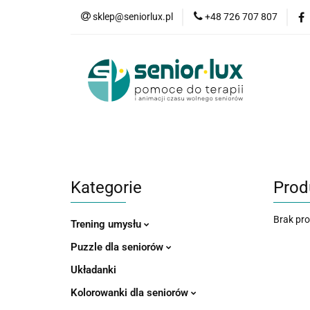
sklep@seniorlux.pl
+48 726 707 807
Promocje
N
Wszystkie kategorie
Promo
Kategorie
Prod
Brak pr
Trening umysłu
Puzzle dla seniorów
Układanki
Kolorowanki dla seniorów