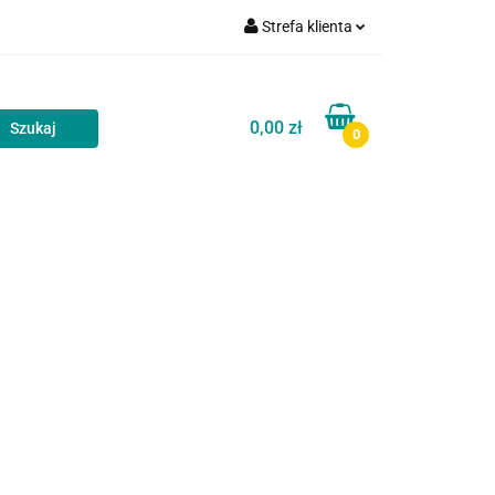
Strefa klienta
akt
Blog
Zaloguj się
Zarejestruj się
0,00 zł
0
Dodaj zgłoszenie
Zgody cookies
Kontakt
Blog