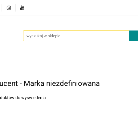
owości
Outlet
Oferta dla placówek
O nas
Kont
cje
Nowości
Outlet
Oferta dla placówek
O nas
ucent - Marka niezdefiniowana
oduktów do wyświetlenia