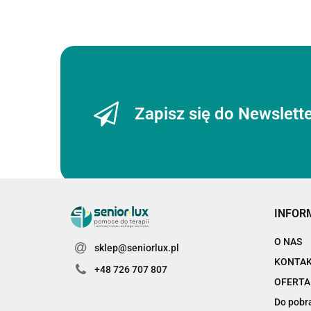
Zapisz się do Newslett
INFOR
O NAS
sklep@seniorlux.pl
KONTA
+48 726 707 807
OFERTA
Do pobr