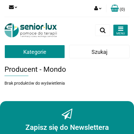
(
0
)
Zaloguj się
Zarejestruj się
Dodaj zgłoszenie
Zgody cookies
Kategorie
Szukaj
Producent - Mondo
Brak produktów do wyświetlenia
Zapisz się do Newslettera