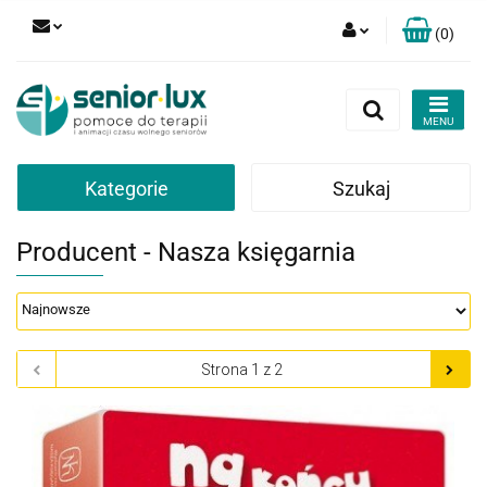
(
0
)
Zaloguj się
Zarejestruj się
Dodaj zgłoszenie
Zgody cookies
Kategorie
Szukaj
Producent - Nasza księgarnia