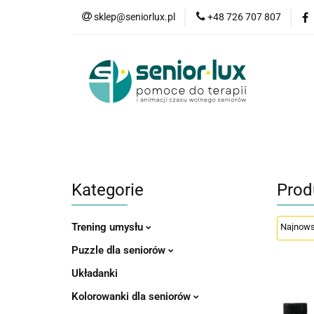
sklep@seniorlux.pl
+48 726 707 807
Promocje
N
Wszystkie kategorie
Promo
Kategorie
Prod
Trening umysłu
Puzzle dla seniorów
Układanki
Kolorowanki dla seniorów