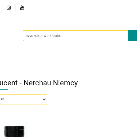
owości
Outlet
Oferta dla placówek
O nas
Kont
cje
Nowości
Outlet
Oferta dla placówek
O nas
ucent - Nerchau Niemcy