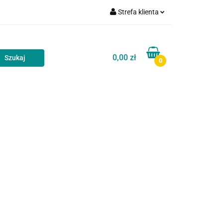
Strefa klienta
akt
Blog
Zaloguj się
Zarejestruj się
0,00 zł
0
Dodaj zgłoszenie
Zgody cookies
Kontakt
Blog