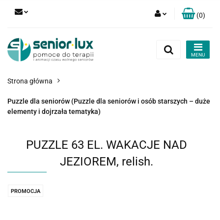
(
0
)
Zaloguj się
Zarejestruj się
Dodaj zgłoszenie
Strona główna
Zgody cookies
Puzzle dla seniorów (Puzzle dla seniorów i osób starszych – duże
elementy i dojrzała tematyka)
PUZZLE 63 EL. WAKACJE NAD
JEZIOREM, relish.
PROMOCJA