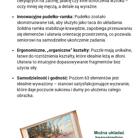
cierpiących na zaćmę, jaskrę czy inne schorzenia wzroku –
oczy mniej się męczą, a detale są wyraźne.
Innowacyjne pudełko-ramka:
Pudełko zostało
skonstruowane tak, aby służyło jako taca do układania.
Solidna ramka stabilizuje krawędzie, zapobiega przesuwaniu
się elementów i ułatwia orientację przestrzenną, co pozwala
seniorowi na samodzielne ukończenie zadania.
Ergonomiczne, „organiczne” kształty:
Puzzle mają unikalne,
łatwe do rozróżnienia kształty, które idealnie leżą w dłoni.
Ułatwia to intuicyjne dopasowywanie fragmentów bez
użycia siły.
Samodzielność i godność:
Poziom 63 elementów jest
idealnie wyważony – stanowi satysfakcjonujące wyzwanie,
które daje poczucie sukcesu i dumy po ułożeniu całego
obrazka.