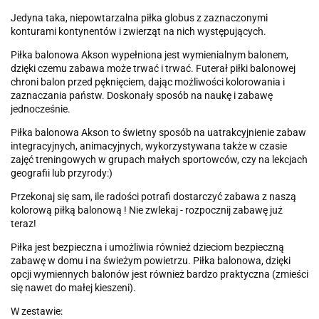
Jedyna taka, niepowtarzalna piłka globus z zaznaczonymi
konturami kontynentów i zwierząt na nich występujących.
Piłka balonowa Akson wypełniona jest wymienialnym balonem,
dzięki czemu zabawa może trwać i trwać. Futerał piłki balonowej
chroni balon przed pęknięciem, dając możliwości kolorowania i
zaznaczania państw. Doskonały sposób na naukę i zabawę
jednocześnie.
Piłka balonowa Akson to świetny sposób na uatrakcyjnienie zabaw
integracyjnych, animacyjnych, wykorzystywana także w czasie
zajęć treningowych w grupach małych sportowców, czy na lekcjach
geografii lub przyrody:)
Przekonaj się sam, ile radości potrafi dostarczyć zabawa z naszą
kolorową piłką balonową ! Nie zwlekaj - rozpocznij zabawę już
teraz!
Piłka jest bezpieczna i umożliwia również dzieciom bezpieczną
zabawę w domu i na świeżym powietrzu. Piłka balonowa, dzięki
opcji wymiennych balonów jest również bardzo praktyczna (zmieści
się nawet do małej kieszeni).
W zestawie: