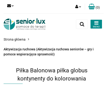
(
0
)
Zaloguj się
Zarejestruj się
Dodaj zgłoszenie
Strona główna
Zgody cookies
Aktywizacja ruchowa (Aktywizacja ruchowa seniorów – gry i
pomoce wspieracjęce sprawność)
Piłka Balonowa piłka globus
kontynenty do kolorowania