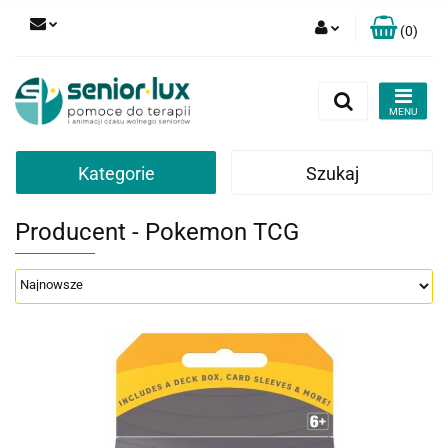
(
0
)
Zaloguj się
Zarejestruj się
Dodaj zgłoszenie
Zgody cookies
Kategorie
Szukaj
Producent - Pokemon TCG