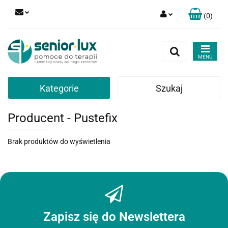
(
0
)
Zaloguj się
Zarejestruj się
Dodaj zgłoszenie
Zgody cookies
Kategorie
Szukaj
Producent - Pustefix
Brak produktów do wyświetlenia
Zapisz się do Newslettera