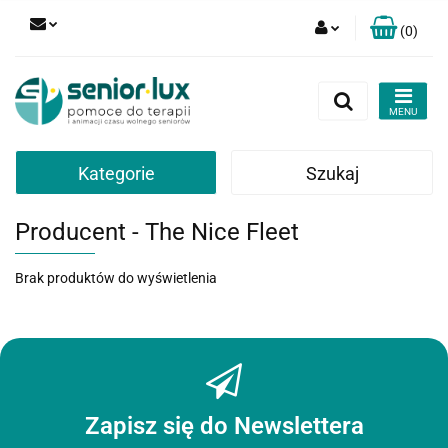
(
0
)
Zaloguj się
Zarejestruj się
Dodaj zgłoszenie
Zgody cookies
Kategorie
Szukaj
Producent - The Nice Fleet
Brak produktów do wyświetlenia
Zapisz się do Newslettera