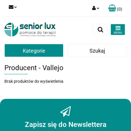
(
0
)
Zaloguj się
Zarejestruj się
Dodaj zgłoszenie
Zgody cookies
Kategorie
Szukaj
Producent - Vallejo
Brak produktów do wyświetlenia
Zapisz się do Newslettera