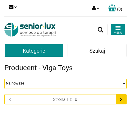
(
0
)
Zaloguj się
Zarejestruj się
Dodaj zgłoszenie
Zgody cookies
Kategorie
Szukaj
Producent - Viga Toys