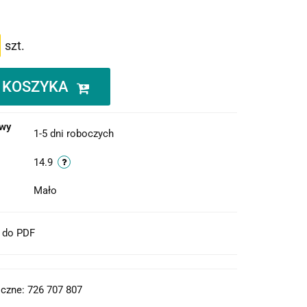
szt.
 KOSZYKA
owy
1-5 dni roboczych
14.9
Mało
t do PDF
czne: 726 707 807