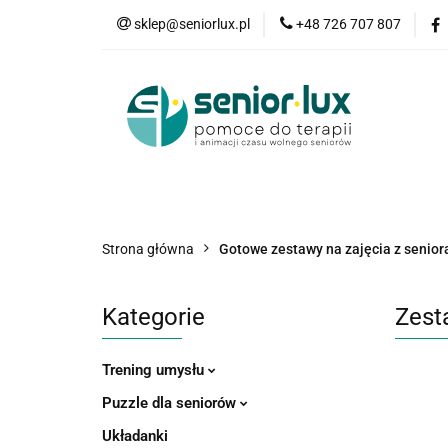
sklep@seniorlux.pl
+48 726 707 807
Promocje
N
Wszystkie kategorie
Promo
Strona główna
Gotowe zestawy na zajęcia z senior
Kategorie
Zest
Trening umysłu
Puzzle dla seniorów
Układanki