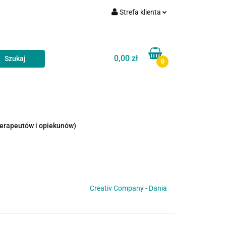
Strefa klienta
akt
Blog
Zaloguj się
Zarejestruj się
0,00 zł
0
Dodaj zgłoszenie
Zgody cookies
Kontakt
Blog
terapeutów i opiekunów)
Creativ Company - Dania