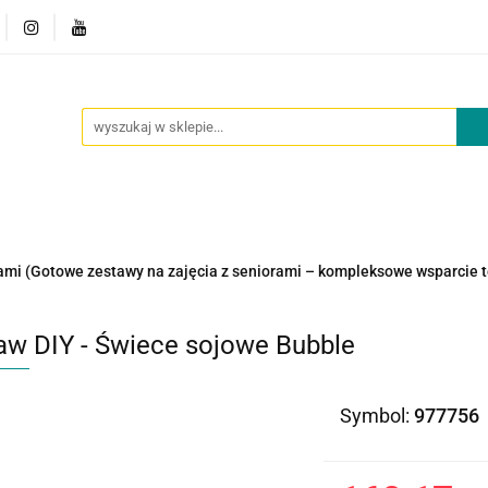
owości
Outlet
Oferta dla placówek
O nas
Kont
cje
Nowości
Outlet
Oferta dla placówek
O nas
ami (Gotowe zestawy na zajęcia z seniorami – kompleksowe wsparcie 
aw DIY - Świece sojowe Bubble
Symbol:
977756