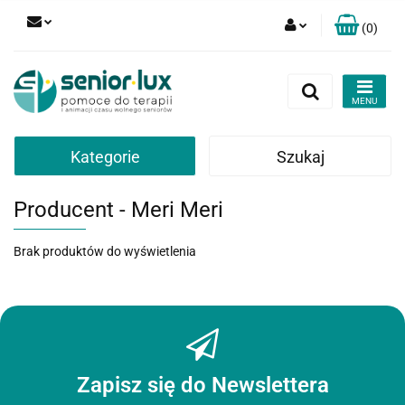
(
0
)
Zaloguj się
Zarejestruj się
Dodaj zgłoszenie
Zgody cookies
Kategorie
Szukaj
Producent - Meri Meri
Brak produktów do wyświetlenia
Zapisz się do Newslettera