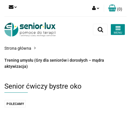
(
0
)
Zaloguj się
Zarejestruj się
Dodaj zgłoszenie
Strona główna
Zgody cookies
Trening umysłu (Gry dla seniorów i dorosłych – mądra
aktywizacja)
Senior ćwiczy bystre oko
POLECAMY